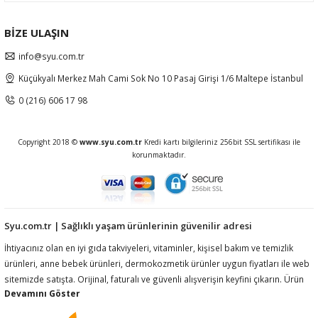
BİZE ULAŞIN
info@syu.com.tr
Küçükyalı Merkez Mah Cami Sok No 10 Pasaj Girişi 1/6 Maltepe İstanbul
0 (216) 606 17 98
Copyright 2018 ©
www.syu.com.tr
Kredi kartı bilgileriniz 256bit SSL sertifikası ile
korunmaktadır.
Syu.com.tr | Sağlıklı yaşam ürünlerinin güvenilir adresi
İhtiyacınız olan en iyi gıda takviyeleri, vitaminler, kişisel bakım ve temizlik
ürünleri, anne bebek ürünleri, dermokozmetik ürünler uygun fiyatları ile web
sitemizde satışta. Orijinal, faturalı ve güvenli alışverişin keyfini çıkarın. Ürün
açıklamalarında ilgili mevzuat gereği kullanım amacı, fayda, etki vb ifadelere
yer vermemekteyiz. Ürünler hakkında detaylı bilgi almak için müşteri