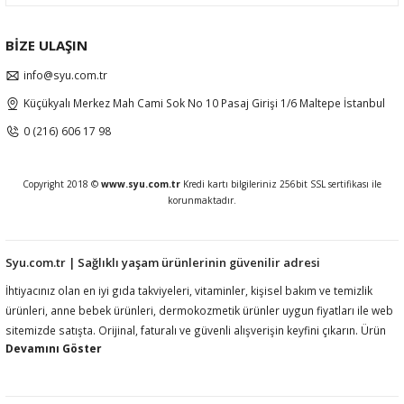
BİZE ULAŞIN
info@syu.com.tr
Küçükyalı Merkez Mah Cami Sok No 10 Pasaj Girişi 1/6 Maltepe İstanbul
0 (216) 606 17 98
Copyright 2018 ©
www.syu.com.tr
Kredi kartı bilgileriniz 256bit SSL sertifikası ile
korunmaktadır.
Syu.com.tr | Sağlıklı yaşam ürünlerinin güvenilir adresi
İhtiyacınız olan en iyi gıda takviyeleri, vitaminler, kişisel bakım ve temizlik
ürünleri, anne bebek ürünleri, dermokozmetik ürünler uygun fiyatları ile web
sitemizde satışta. Orijinal, faturalı ve güvenli alışverişin keyfini çıkarın. Ürün
açıklamalarında ilgili mevzuat gereği kullanım amacı, fayda, etki vb ifadelere
yer vermemekteyiz. Ürünler hakkında detaylı bilgi almak için müşteri
hizmetlerimize ulaşmanız rica olunur.htiyacınız olan en iyi gıda takviyeleri,