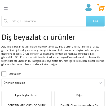
Geri Dön
Geri Dön
Geri Dön
Geri Dön
Geri Dön
Geri Dön
Geri Dön
ğlığı
ek
a Takviyeleri
aşere
 Ürünleri
k Ve Temizlik
m
ARA
ama Poşetleri
 Kovucu
oruyucu
endıller
on Ürünleri
Diş beyazlatıcı ürünler
u ve Gargara
 Bardakları
ünler
 Losyon
ve Yetişkin Ürünleri
Ağız ve diş bakım rutinine eklenebilecek farklı kozmetik ürün alternatiflerini bir araya
getirir. Şerit, jel ve diş macunu gibi çeşitli formlar, farklı kullanım alışkanlıklarına göre
erici
cıları
n & Propolis
 Bakım
 Bakımı
değerlendirilebilir. Ürün içerikleri ve uygulama yöntemleri markaya göre değişiklik
gösterebilir. Günlük bakım rutinine dahil edilebilen veya dönemsel olarak kullanılabilen
seçenekler bulunabilir. Bu kategori, diş beyazlatıcı ürünleri içerik ve kullanım özelliklerine
göre karşılaştırmalı olarak inceleme imkânı sağlar.
 Gereçleri
i
 Dermokozmetik
Stoktakiler
Tarakları
ları
 ve Vücut Bakım
nak Bakımı
Eges Saglık Ltd.stı.
Diğer
 Ürünler
akasları
ünleri
DENTAID VITIS ORTHODONTIC
DentBioChem Insignowhite Diş