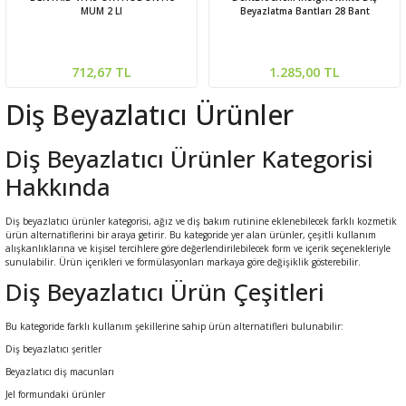
MUM 2 LI
Beyazlatma Bantları 28 Bant
leri
rı
Aparatı
esuarları
 Mendilleri
712,67 TL
1.285,00 TL
Diş Beyazlatıcı Ürünler
Kürdanları
e Emzirme
ık Yağı
ünleri
Diş Beyazlatıcı Ürünler Kategorisi
rı
Hakkında
ası
er Anne Bebek
obiyotik
 Bakım Ürünleri
Diş beyazlatıcı ürünler kategorisi, ağız ve diş bakım rutinine eklenebilecek farklı kozmetik
ürün alternatiflerini bir araya getirir. Bu kategoride yer alan ürünler, çeşitli kullanım
ım Ürünleri
alışkanlıklarına ve kişisel tercihlere göre değerlendirilebilecek form ve içerik seçenekleriyle
sunulabilir. Ürün içerikleri ve formülasyonları markaya göre değişiklik gösterebilir.
Diş Beyazlatıcı Ürün Çeşitleri
ız Bakım Setleri
eleri
Bu kategoride farklı kullanım şekillerine sahip ürün alternatifleri bulunabilir:
kviyeleri
k Ürün ve Gereçleri
Diş beyazlatıcı şeritler
Beyazlatıcı diş macunları
leri
Jel formundaki ürünler