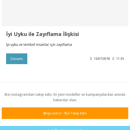
leri
rı
Aparatı
esuarları
 Mendilleri
İyi Uyku ile Zayıflama İlişkisi
Kürdanları
e Emzirme
ık Yağı
ünleri
İyi uyku ve tembel insanlar için zayıflama
rı
Devamı
15/07/2018
11:35
ası
er Anne Bebek
obiyotik
 Bakım Ürünleri
ım Ürünleri
ız Bakım Setleri
eleri
Bizi instagramdan takip edin. En yeni modeller ve kampanyalardan anında
haberdar olun.
kviyeleri
k Ürün ve Gereçleri
@syu.com.tr - Bizi Takip Edin
leri