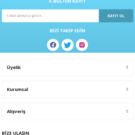
E-BÜLTEN KAYIT
ral
ı
KAYIT OL
BİZİ TAKİP EDİN
Üyelik
Kurumsal
Alışveriş
BİZE ULAŞIN