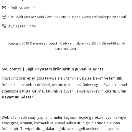
info@syu.com.tr
Küçükyalı Merkez Mah Cami Sok No 10 Pasaj Girişi 1/6 Maltepe İstanbul
0 (216) 606 17 98
Copyright 2018 ©
www.syu.com.tr
Kredi kartı bilgileriniz 256bit SSL sertifikası ile
korunmaktadır.
Syu.com.tr | Sağlıklı yaşam ürünlerinin güvenilir adresi
İhtiyacınız olan en iyi gıda takviyeleri, vitaminler, kişisel bakım ve temizlik
ürünleri, anne bebek ürünleri, dermokozmetik ürünler uygun fiyatları ile web
sitemizde satışta. Orijinal, faturalı ve güvenli alışverişin keyfini çıkarın. Ürün
açıklamalarında ilgili mevzuat gereği kullanım amacı, fayda, etki vb ifadelere
yer vermemekteyiz. Ürünler hakkında detaylı bilgi almak için müşteri
hizmetlerimize ulaşmanız rica olunur.htiyacınız olan en iyi gıda takviyeleri,
vitaminler, kişisel bakım ve temizlik ürünleri, anne bebek ürünleri,
Web sitemizde satışı yapılan ürünler ilaç dışı, reçete gerektirmeyen takviye
edici gıda, vitamin, kozmetik ve kişisel bakım ürün gruplarında bulunan
dermokozmetik ürünler uygun fiyatları ile web sitemizde satışta. Orijinal,
ürünlerdir. Takviye edici gıdalar sağlıklı ve dengeli beslenmenin yerine
faturalı ve güvenli alışverişin keyfini çıkarın. Ürün açıklamalarında ilgili