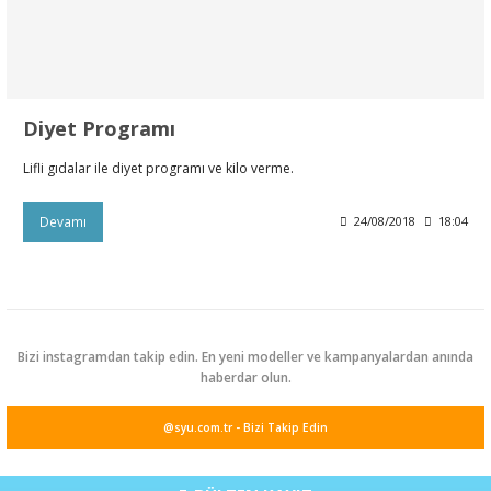
leri
rı
Aparatı
esuarları
 Mendilleri
Diyet Programı
Kürdanları
e Emzirme
ık Yağı
ünleri
Lifli gıdalar ile diyet programı ve kilo verme.
rı
Devamı
24/08/2018
18:04
ası
er Anne Bebek
obiyotik
 Bakım Ürünleri
ım Ürünleri
ız Bakım Setleri
eleri
Bizi instagramdan takip edin. En yeni modeller ve kampanyalardan anında
haberdar olun.
kviyeleri
k Ürün ve Gereçleri
@syu.com.tr - Bizi Takip Edin
leri