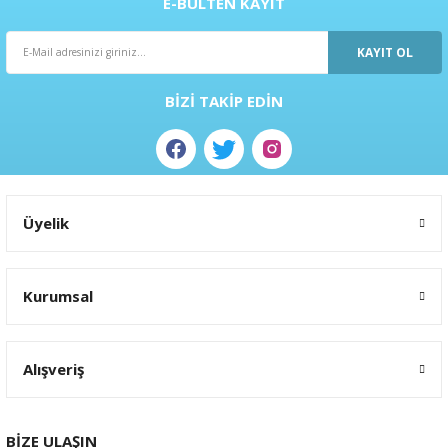
E-BÜLTEN KAYIT
ral
ı
KAYIT OL
BİZİ TAKİP EDİN
Üyelik
Kurumsal
Alışveriş
BİZE ULAŞIN