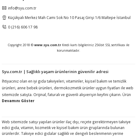
info@syu.com.tr
Küçükyalı Merkez Mah Cami Sok No 10 Pasaj Girişi 1/6 Maltepe İstanbul
0 (216) 606 17 98
Copyright 2018 ©
www.syu.com.tr
Kredi kartı bilgileriniz 256bit SSL sertifikası ile
korunmaktadır.
Syu.com.tr | Sağlıklı yaşam ürünlerinin güvenilir adresi
İhtiyacınız olan en iyi gıda takviyeleri, vitaminler, kişisel bakım ve temizlik
ürünleri, anne bebek ürünleri, dermokozmetik ürünler uygun fiyatları ile web
sitemizde satışta. Orijinal, faturalı ve güvenli alışverişin keyfini çıkarın. Ürün
açıklamalarında ilgili mevzuat gereği kullanım amacı, fayda, etki vb ifadelere
yer vermemekteyiz. Ürünler hakkında detaylı bilgi almak için müşteri
hizmetlerimize ulaşmanız rica olunur.htiyacınız olan en iyi gıda takviyeleri,
vitaminler, kişisel bakım ve temizlik ürünleri, anne bebek ürünleri,
Web sitemizde satışı yapılan ürünler ilaç dışı, reçete gerektirmeyen takviye
edici gıda, vitamin, kozmetik ve kişisel bakım ürün gruplarında bulunan
dermokozmetik ürünler uygun fiyatları ile web sitemizde satışta. Orijinal,
ürünlerdir. Takviye edici gıdalar sağlıklı ve dengeli beslenmenin yerine
faturalı ve güvenli alışverişin keyfini çıkarın. Ürün açıklamalarında ilgili