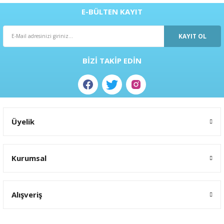
ral
ı
E-BÜLTEN KAYIT
KAYIT OL
BİZİ TAKİP EDİN
Üyelik
Kurumsal
Alışveriş