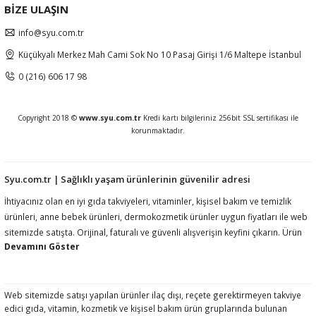
BİZE ULAŞIN
info@syu.com.tr
Küçükyalı Merkez Mah Cami Sok No 10 Pasaj Girişi 1/6 Maltepe İstanbul
0 (216) 606 17 98
Copyright 2018 ©
www.syu.com.tr
Kredi kartı bilgileriniz 256bit SSL sertifikası ile
korunmaktadır.
Syu.com.tr | Sağlıklı yaşam ürünlerinin güvenilir adresi
İhtiyacınız olan en iyi gıda takviyeleri, vitaminler, kişisel bakım ve temizlik
ürünleri, anne bebek ürünleri, dermokozmetik ürünler uygun fiyatları ile web
sitemizde satışta. Orijinal, faturalı ve güvenli alışverişin keyfini çıkarın. Ürün
açıklamalarında ilgili mevzuat gereği kullanım amacı, fayda, etki vb ifadelere
yer vermemekteyiz. Ürünler hakkında detaylı bilgi almak için müşteri
hizmetlerimize ulaşmanız rica olunur.htiyacınız olan en iyi gıda takviyeleri,
vitaminler, kişisel bakım ve temizlik ürünleri, anne bebek ürünleri,
Web sitemizde satışı yapılan ürünler ilaç dışı, reçete gerektirmeyen takviye
edici gıda, vitamin, kozmetik ve kişisel bakım ürün gruplarında bulunan
dermokozmetik ürünler uygun fiyatları ile web sitemizde satışta. Orijinal,