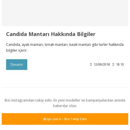
leri
rı
Aparatı
esuarları
 Mendilleri
Candida Mantarı Hakkında Bilgiler
Kürdanları
e Emzirme
ık Yağı
ünleri
Candida, ayak mantarı, tırnak mantarı, kasık mantarı gibi türler hakkında
rı
bilgiler içerir.
ası
er Anne Bebek
obiyotik
 Bakım Ürünleri
Devamı
12/08/2018
18:10
ım Ürünleri
ız Bakım Setleri
eleri
Bizi instagramdan takip edin. En yeni modeller ve kampanyalardan anında
haberdar olun.
kviyeleri
k Ürün ve Gereçleri
@syu.com.tr - Bizi Takip Edin
leri