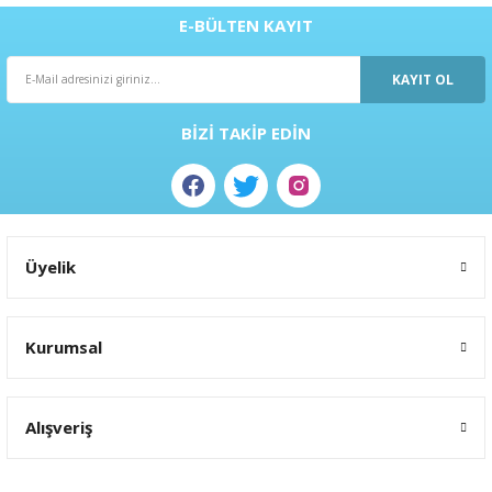
ral
ı
E-BÜLTEN KAYIT
KAYIT OL
BİZİ TAKİP EDİN
Üyelik
Kurumsal
Alışveriş