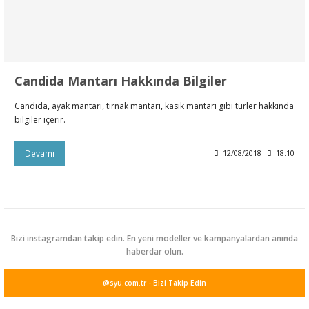
leri
rı
Aparatı
esuarları
 Mendilleri
Candida Mantarı Hakkında Bilgiler
Kürdanları
e Emzirme
ık Yağı
ünleri
Candida, ayak mantarı, tırnak mantarı, kasık mantarı gibi türler hakkında
rı
bilgiler içerir.
ası
er Anne Bebek
obiyotik
 Bakım Ürünleri
Devamı
12/08/2018
18:10
ım Ürünleri
ız Bakım Setleri
eleri
Bizi instagramdan takip edin. En yeni modeller ve kampanyalardan anında
haberdar olun.
kviyeleri
k Ürün ve Gereçleri
@syu.com.tr - Bizi Takip Edin
leri