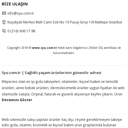
BİZE ULAŞIN
info@syu.com.tr
Küçükyalı Merkez Mah Cami Sok No 10 Pasaj Girişi 1/6 Maltepe İstanbul
0 (216) 606 17 98
Copyright 2018 ©
www.syu.com.tr
Kredi kartı bilgileriniz 256bit SSL sertifikası ile
korunmaktadır.
Syu.com.tr | Sağlıklı yaşam ürünlerinin güvenilir adresi
İhtiyacınız olan en iyi gıda takviyeleri, vitaminler, kişisel bakım ve temizlik
ürünleri, anne bebek ürünleri, dermokozmetik ürünler uygun fiyatları ile web
sitemizde satışta. Orijinal, faturalı ve güvenli alışverişin keyfini çıkarın. Ürün
açıklamalarında ilgili mevzuat gereği kullanım amacı, fayda, etki vb ifadelere
yer vermemekteyiz. Ürünler hakkında detaylı bilgi almak için müşteri
hizmetlerimize ulaşmanız rica olunur.htiyacınız olan en iyi gıda takviyeleri,
vitaminler, kişisel bakım ve temizlik ürünleri, anne bebek ürünleri,
Web sitemizde satışı yapılan ürünler ilaç dışı, reçete gerektirmeyen takviye
edici gıda, vitamin, kozmetik ve kişisel bakım ürün gruplarında bulunan
dermokozmetik ürünler uygun fiyatları ile web sitemizde satışta. Orijinal,