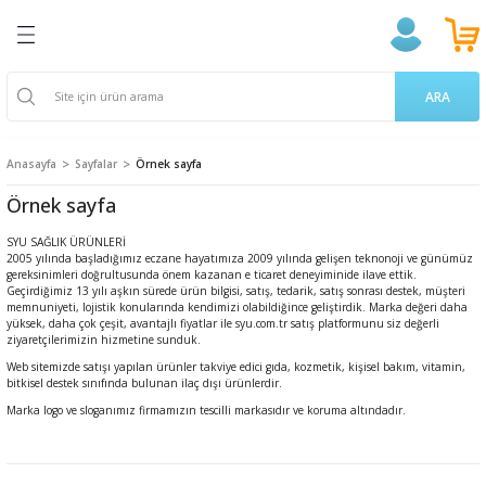
Geri Dön
Geri Dön
Geri Dön
Geri Dön
Geri Dön
Geri Dön
Geri Dön
ğlığı
ek
a Takviyeleri
aşere
 Ürünleri
k Ve Temizlik
m
ARA
ama Poşetleri
 Kovucu
oruyucu
endıller
on Ürünleri
Anasayfa
Sayfalar
Örnek sayfa
u ve Gargara
 Bardakları
ünler
 Losyon
ve Yetişkin Ürünleri
Örnek sayfa
SYU SAĞLIK ÜRÜNLERİ
erici
cıları
n & Propolis
 Bakım
 Bakımı
2005 yılında başladığımız eczane hayatımıza 2009 yılında gelişen teknonoji ve günümüz
gereksinimleri doğrultusunda önem kazanan e ticaret deneyiminide ilave ettik.
Geçirdiğimiz 13 yılı aşkın sürede ürün bilgisi, satış, tedarik, satış sonrası destek, müşteri
 Gereçleri
i
 Dermokozmetik
memnuniyeti, lojistik konularında kendimizi olabildiğince geliştirdik. Marka değeri daha
yüksek, daha çok çeşit, avantajlı fiyatlar ile syu.com.tr satış platformunu siz değerli
ziyaretçilerimizin hizmetine sunduk.
Tarakları
Web sitemizde satışı yapılan ürünler takviye edici gıda, kozmetik, kişisel bakım, vitamin,
bitkisel destek sınıfında bulunan ilaç dışı ürünlerdir.
ları
 ve Vücut Bakım
nak Bakımı
Marka logo ve sloganımız firmamızın tescilli markasıdır ve koruma altındadır.
 Ürünler
akasları
ünleri