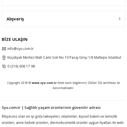
ral
ı
Alışveriş
BİZE ULAŞIN
info@syu.com.tr
Küçükyalı Merkez Mah Cami Sok No 10 Pasaj Girişi 1/6 Maltepe İstanbul
0 (216) 606 17 98
Copyright 2018 ©
www.syu.com.tr
Kredi kartı bilgileriniz 256bit SSL sertifikası ile
korunmaktadır.
Syu.com.tr | Sağlıklı yaşam ürünlerinin güvenilir adresi
İhtiyacınız olan en iyi gıda takviyeleri, vitaminler, kişisel bakım ve temizlik
ürünleri, anne bebek ürünleri, dermokozmetik ürünler uygun fiyatları ile web