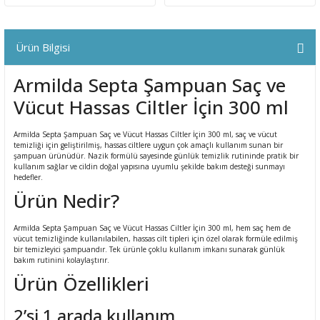
ral
ı
Ürün Bilgisi
Armilda Septa Şampuan Saç ve
Vücut Hassas Ciltler İçin 300 ml
Armilda Septa Şampuan Saç ve Vücut Hassas Ciltler İçin 300 ml, saç ve vücut
temizliği için geliştirilmiş, hassas ciltlere uygun çok amaçlı kullanım sunan bir
şampuan ürünüdür. Nazik formülü sayesinde günlük temizlik rutininde pratik bir
kullanım sağlar ve cildin doğal yapısına uyumlu şekilde bakım desteği sunmayı
hedefler.
Ürün Nedir?
Armilda Septa Şampuan Saç ve Vücut Hassas Ciltler İçin 300 ml, hem saç hem de
vücut temizliğinde kullanılabilen, hassas cilt tipleri için özel olarak formüle edilmiş
bir temizleyici şampuandır. Tek ürünle çoklu kullanım imkanı sunarak günlük
bakım rutinini kolaylaştırır.
Ürün Özellikleri
2’si 1 arada kullanım