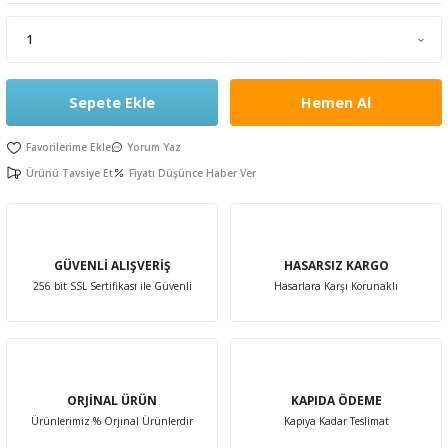
leri
rı
Aparatı
esuarları
 Mendilleri
Sepete Ekle
Hemen Al
Kürdanları
e Emzirme
ık Yağı
ünleri
Yorum Yaz
rı
Ürünü Tavsiye Et
Fiyatı Düşünce Haber Ver
ası
er Anne Bebek
obiyotik
 Bakım Ürünleri
GÜVENLİ ALIŞVERİŞ
HASARSIZ KARGO
ım Ürünleri
256 bit SSL Sertifikası ile Güvenli
Hasarlara Karşı Korunaklı
ız Bakım Setleri
eleri
kviyeleri
k Ürün ve Gereçleri
ORJİNAL ÜRÜN
KAPIDA ÖDEME
leri
Ürünlerimiz % Orjinal Ürünlerdir
Kapıya Kadar Teslimat