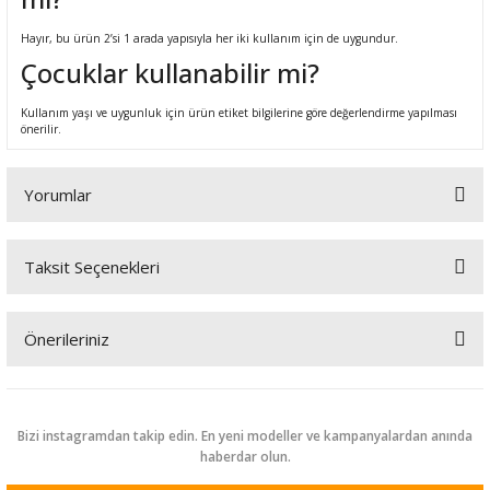
Hayır, bu ürün 2’si 1 arada yapısıyla her iki kullanım için de uygundur.
Çocuklar kullanabilir mi?
Kullanım yaşı ve uygunluk için ürün etiket bilgilerine göre değerlendirme yapılması
önerilir.
Yorumlar
Taksit Seçenekleri
Bu ürüne ilk yorumu siz yapın!
Önerileriniz
Yorum Yaz
Bu ürünün fiyat bilgisi, resim, ürün açıklamalarında ve diğer
konularda yetersiz gördüğünüz noktaları öneri formunu kullanarak
tarafımıza iletebilirsiniz.
Bizi instagramdan takip edin. En yeni modeller ve kampanyalardan anında
Görüş ve önerileriniz için teşekkür ederiz.
haberdar olun.