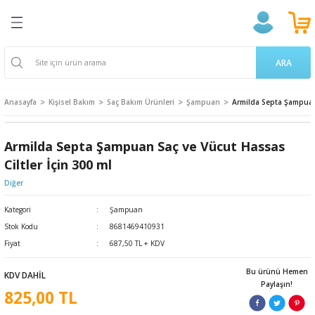
Geri Dön
Geri Dön
Geri Dön
Geri Dön
Geri Dön
Geri Dön
Geri Dön
ğlığı
ek
a Takviyeleri
aşere
 Ürünleri
k Ve Temizlik
m
ARA
ama Poşetleri
 Kovucu
oruyucu
endıller
on Ürünleri
Anasayfa
Kişisel Bakım
Saç Bakım Ürünleri
Şampuan
Armilda Septa Şampuan 
u ve Gargara
 Bardakları
ünler
 Losyon
ve Yetişkin Ürünleri
Armilda Septa Şampuan Saç ve Vücut Hassas
erici
cıları
n & Propolis
 Bakım
 Bakımı
Ciltler İçin 300 ml
Diğer
 Gereçleri
i
 Dermokozmetik
Kategori
Şampuan
Stok Kodu
8681469410931
Tarakları
Fiyat
687,50 TL + KDV
ları
 ve Vücut Bakım
nak Bakımı
Bu ürünü Hemen
KDV DAHİL
Paylaşın!
825,00 TL
 Ürünler
akasları
ünleri