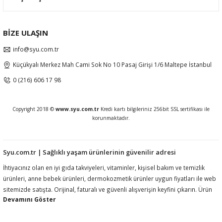
BİZE ULAŞIN
info@syu.com.tr
Küçükyalı Merkez Mah Cami Sok No 10 Pasaj Girişi 1/6 Maltepe İstanbul
0 (216) 606 17 98
Copyright 2018 ©
www.syu.com.tr
Kredi kartı bilgileriniz 256bit SSL sertifikası ile
korunmaktadır.
Syu.com.tr | Sağlıklı yaşam ürünlerinin güvenilir adresi
İhtiyacınız olan en iyi gıda takviyeleri, vitaminler, kişisel bakım ve temizlik
ürünleri, anne bebek ürünleri, dermokozmetik ürünler uygun fiyatları ile web
sitemizde satışta. Orijinal, faturalı ve güvenli alışverişin keyfini çıkarın. Ürün
açıklamalarında ilgili mevzuat gereği kullanım amacı, fayda, etki vb ifadelere
yer vermemekteyiz. Ürünler hakkında detaylı bilgi almak için müşteri