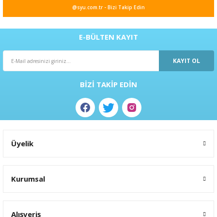
Ürün resmi kalitesiz, bozuk veya görüntülenemiyor.
@syu.com.tr - Bizi Takip Edin
Ürün açıklamasında eksik bilgiler bulunuyor.
Ürün bilgilerinde hatalar bulunuyor.
E-BÜLTEN KAYIT
Ürün fiyatı diğer sitelerden daha pahalı.
KAYIT OL
Bu ürüne benzer farklı alternatifler olmalı.
BİZİ TAKİP EDİN
Gönder
Üyelik
Kurumsal
Alışveriş