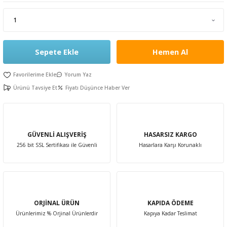
leri
rı
Aparatı
esuarları
 Mendilleri
Sepete Ekle
Hemen Al
Kürdanları
e Emzirme
ık Yağı
ünleri
Yorum Yaz
rı
Ürünü Tavsiye Et
Fiyatı Düşünce Haber Ver
ası
er Anne Bebek
obiyotik
 Bakım Ürünleri
GÜVENLİ ALIŞVERİŞ
HASARSIZ KARGO
ım Ürünleri
256 bit SSL Sertifikası ile Güvenli
Hasarlara Karşı Korunaklı
ız Bakım Setleri
eleri
kviyeleri
k Ürün ve Gereçleri
ORJİNAL ÜRÜN
KAPIDA ÖDEME
leri
Ürünlerimiz % Orjinal Ürünlerdir
Kapıya Kadar Teslimat