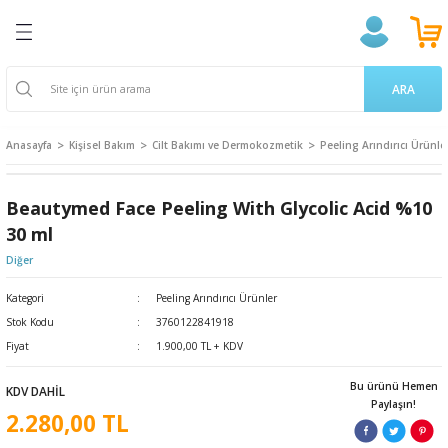
Geri Dön
Geri Dön
Geri Dön
Geri Dön
Geri Dön
Geri Dön
Geri Dön
ğlığı
ek
a Takviyeleri
aşere
 Ürünleri
k Ve Temizlik
m
ARA
ama Poşetleri
 Kovucu
oruyucu
endıller
on Ürünleri
Anasayfa
Kişisel Bakım
Cilt Bakımı ve Dermokozmetik
Peeling Arındırıcı Ürünle
u ve Gargara
 Bardakları
ünler
 Losyon
ve Yetişkin Ürünleri
Beautymed Face Peeling With Glycolic Acid %10
erici
cıları
n & Propolis
 Bakım
 Bakımı
30 ml
Diğer
 Gereçleri
i
 Dermokozmetik
Kategori
Peeling Arındırıcı Ürünler
Stok Kodu
3760122841918
Tarakları
Fiyat
1.900,00 TL + KDV
ları
 ve Vücut Bakım
nak Bakımı
Bu ürünü Hemen
KDV DAHİL
Paylaşın!
2.280,00 TL
 Ürünler
akasları
ünleri