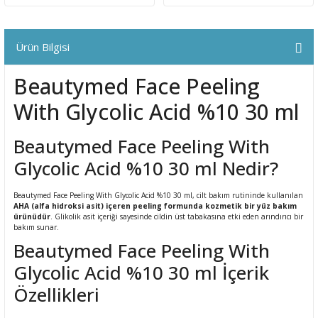
ral
ı
Ürün Bilgisi
Beautymed Face Peeling
With Glycolic Acid %10 30 ml
Beautymed Face Peeling With
Glycolic Acid %10 30 ml Nedir?
Beautymed Face Peeling With Glycolic Acid %10 30 ml, cilt bakım rutininde kullanılan
AHA (alfa hidroksi asit) içeren peeling formunda kozmetik bir yüz bakım
ürünüdür
. Glikolik asit içeriği sayesinde cildin üst tabakasına etki eden arındırıcı bir
bakım sunar.
Beautymed Face Peeling With
Glycolic Acid %10 30 ml İçerik
Özellikleri