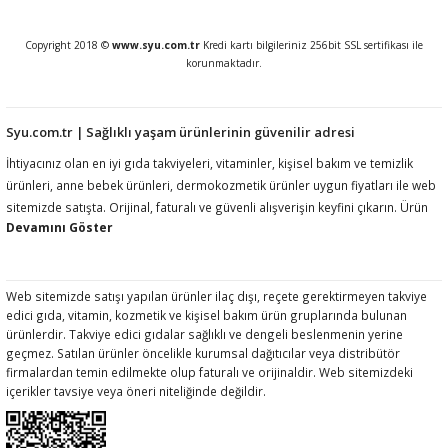
Copyright 2018 ©
www.syu.com.tr
Kredi kartı bilgileriniz 256bit SSL sertifikası ile
korunmaktadır.
Syu.com.tr | Sağlıklı yaşam ürünlerinin güvenilir adresi
İhtiyacınız olan en iyi gıda takviyeleri, vitaminler, kişisel bakım ve temizlik
ürünleri, anne bebek ürünleri, dermokozmetik ürünler uygun fiyatları ile web
sitemizde satışta. Orijinal, faturalı ve güvenli alışverişin keyfini çıkarın. Ürün
açıklamalarında ilgili mevzuat gereği kullanım amacı, fayda, etki vb ifadelere
yer vermemekteyiz. Ürünler hakkında detaylı bilgi almak için müşteri
hizmetlerimize ulaşmanız rica olunur.htiyacınız olan en iyi gıda takviyeleri,
vitaminler, kişisel bakım ve temizlik ürünleri, anne bebek ürünleri,
Web sitemizde satışı yapılan ürünler ilaç dışı, reçete gerektirmeyen takviye
edici gıda, vitamin, kozmetik ve kişisel bakım ürün gruplarında bulunan
dermokozmetik ürünler uygun fiyatları ile web sitemizde satışta. Orijinal,
ürünlerdir. Takviye edici gıdalar sağlıklı ve dengeli beslenmenin yerine
faturalı ve güvenli alışverişin keyfini çıkarın. Ürün açıklamalarında ilgili
geçmez. Satılan ürünler öncelikle kurumsal dağıtıcılar veya distribütör
mevzuat gereği kullanım amacı, fayda, etki vb ifadelere yer vermemekteyiz.
firmalardan temin edilmekte olup faturalı ve orijinaldir. Web sitemizdeki
Ürünler hakkında detaylı bilgi almak için müşteri hizmetlerimize ulaşmanız
içerikler tavsiye veya öneri niteliğinde değildir.
rica olunur.htiyacınız olan en iyi gıda takviyeleri, vitaminler, kişisel bakım ve
temizlik ürünleri, anne bebek ürünleri, dermokozmetik ürünler uygun fiyatları