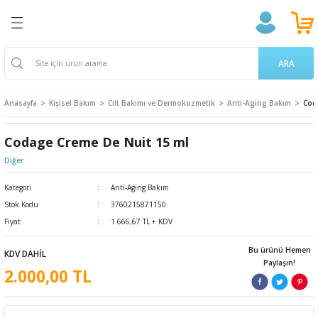
Geri Dön
Geri Dön
Geri Dön
Geri Dön
Geri Dön
Geri Dön
Geri Dön
ğlığı
ek
a Takviyeleri
aşere
 Ürünleri
k Ve Temizlik
m
ARA
ama Poşetleri
 Kovucu
oruyucu
endıller
on Ürünleri
Anasayfa
Kişisel Bakım
Cilt Bakımı ve Dermokozmetik
Anti-Aging Bakım
Cod
u ve Gargara
 Bardakları
ünler
 Losyon
ve Yetişkin Ürünleri
Codage Creme De Nuit 15 ml
erici
cıları
n & Propolis
 Bakım
 Bakımı
Diğer
Kategori
Anti-Aging Bakım
 Gereçleri
i
 Dermokozmetik
Stok Kodu
3760215871150
Fiyat
1.666,67 TL + KDV
Tarakları
Bu ürünü Hemen
KDV DAHİL
Paylaşın!
ları
 ve Vücut Bakım
nak Bakımı
2.000,00 TL
 Ürünler
akasları
ünleri