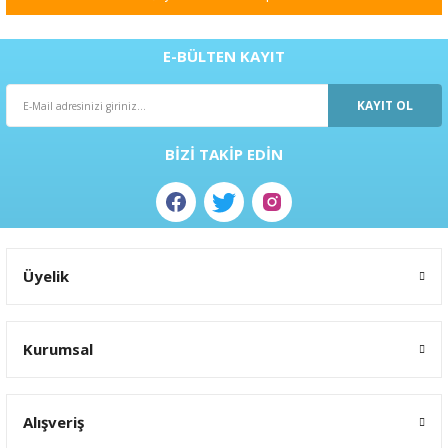
Ürün açıklamasında eksik bilgiler bulunuyor.
Ürün bilgilerinde hatalar bulunuyor.
E-BÜLTEN KAYIT
Ürün fiyatı diğer sitelerden daha pahalı.
KAYIT OL
Bu ürüne benzer farklı alternatifler olmalı.
BİZİ TAKİP EDİN
Gönder
Üyelik
Kurumsal
Alışveriş