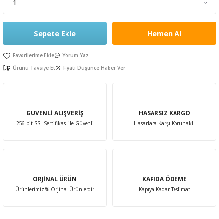
leri
rı
Sepete Ekle
Hemen Al
Aparatı
esuarları
 Mendilleri
Yorum Yaz
Kürdanları
e Emzirme
ık Yağı
ünleri
Ürünü Tavsiye Et
Fiyatı Düşünce Haber Ver
rı
ası
er Anne Bebek
obiyotik
 Bakım Ürünleri
GÜVENLİ ALIŞVERİŞ
HASARSIZ KARGO
256 bit SSL Sertifikası ile Güvenli
Hasarlara Karşı Korunaklı
ım Ürünleri
ız Bakım Setleri
eleri
kviyeleri
k Ürün ve Gereçleri
ORJİNAL ÜRÜN
KAPIDA ÖDEME
Ürünlerimiz % Orjinal Ürünlerdir
Kapıya Kadar Teslimat
leri