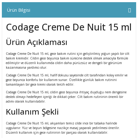
ral
ı
Ürün Bilgisi
Codage Creme De Nuit 15 ml
Ürün Açıklaması
Codage Creme De Nuit 15 ml, gece bakım rutini için geliştirilmiş yoğun yapılı bir cilt
bakım kremidir. Cildin gece boyunca bakım sürecine destek olmak amacıyla formüle
edilmiştir ve düzenli kullanımda cildin daha pürüzsüz ve dengeli bir görünüm
kazanmasına yardımcı olur.
Codage Creme De Nuit 15 ml, hafif dokusu sayesinde cilt tarafından kolay emilir ve
gece boyunca konforlu bir kullanım sunar. Özellikle günlük bakım rutinini
tamamlayan bir gece kremi olarak tercih edilir.
Codage Creme De Nuit 15 ml, cildin gece boyunca ihtiyaç duyduğu nem dengesine
destek olmayı hedefleyen içeriği ile dikkat çeker. Cilt bakım rutininin önemli bir
adımı olarak kullanılabilir.
Kullanım Şekli
Codage Creme De Nuit 15 ml, akşamları temiz cilde ince bir tabaka halinde
uygulanır. Yüz ve boyun bölgesine nazikçe masaj yaparak yedirilmesi önerilir.
Düzenli kullanım için gece rutininin bir parçası olarak kullanılabilir.