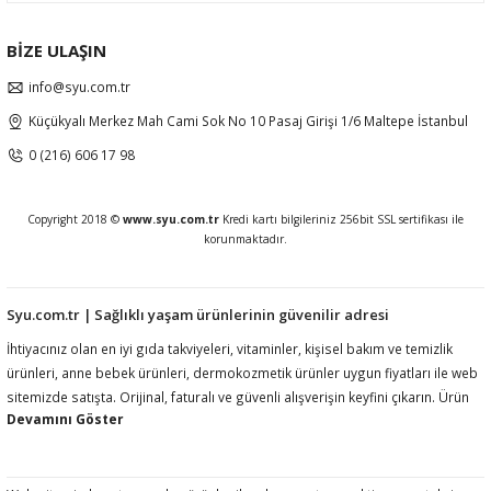
BİZE ULAŞIN
info@syu.com.tr
Küçükyalı Merkez Mah Cami Sok No 10 Pasaj Girişi 1/6 Maltepe İstanbul
0 (216) 606 17 98
Copyright 2018 ©
www.syu.com.tr
Kredi kartı bilgileriniz 256bit SSL sertifikası ile
korunmaktadır.
Syu.com.tr | Sağlıklı yaşam ürünlerinin güvenilir adresi
İhtiyacınız olan en iyi gıda takviyeleri, vitaminler, kişisel bakım ve temizlik
ürünleri, anne bebek ürünleri, dermokozmetik ürünler uygun fiyatları ile web
sitemizde satışta. Orijinal, faturalı ve güvenli alışverişin keyfini çıkarın. Ürün
açıklamalarında ilgili mevzuat gereği kullanım amacı, fayda, etki vb ifadelere
yer vermemekteyiz. Ürünler hakkında detaylı bilgi almak için müşteri
hizmetlerimize ulaşmanız rica olunur.htiyacınız olan en iyi gıda takviyeleri,