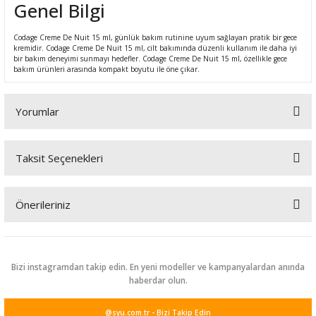
Genel Bilgi
Codage Creme De Nuit 15 ml, günlük bakım rutinine uyum sağlayan pratik bir gece
kremidir. Codage Creme De Nuit 15 ml, cilt bakımında düzenli kullanım ile daha iyi
bir bakım deneyimi sunmayı hedefler. Codage Creme De Nuit 15 ml, özellikle gece
bakım ürünleri arasında kompakt boyutu ile öne çıkar.
Yorumlar
Taksit Seçenekleri
Bu ürüne ilk yorumu siz yapın!
Önerileriniz
Yorum Yaz
Bu ürünün fiyat bilgisi, resim, ürün açıklamalarında ve diğer
konularda yetersiz gördüğünüz noktaları öneri formunu kullanarak
tarafımıza iletebilirsiniz.
Bizi instagramdan takip edin. En yeni modeller ve kampanyalardan anında
Görüş ve önerileriniz için teşekkür ederiz.
haberdar olun.
Ürün resmi kalitesiz, bozuk veya görüntülenemiyor.
@syu.com.tr - Bizi Takip Edin