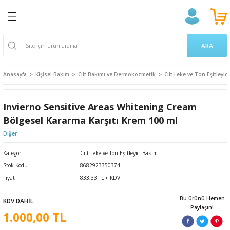
Geri Dön
Geri Dön
Geri Dön
Geri Dön
Geri Dön
Geri Dön
Geri Dön
ğlığı
ek
a Takviyeleri
aşere
 Ürünleri
k Ve Temizlik
m
ARA
ama Poşetleri
 Kovucu
oruyucu
endıller
on Ürünleri
Anasayfa
Kişisel Bakım
Cilt Bakımı ve Dermokozmetik
Cilt Leke ve Ton Eşitleyic
u ve Gargara
 Bardakları
ünler
 Losyon
ve Yetişkin Ürünleri
Invierno Sensitive Areas Whitening Cream
erici
cıları
n & Propolis
 Bakım
 Bakımı
Bölgesel Kararma Karşıtı Krem 100 ml
Diğer
 Gereçleri
i
 Dermokozmetik
Kategori
Cilt Leke ve Ton Eşitleyici Bakım
Stok Kodu
8682923350374
Tarakları
Fiyat
833,33 TL + KDV
ları
 ve Vücut Bakım
nak Bakımı
Bu ürünü Hemen
KDV DAHİL
Paylaşın!
1.000,00 TL
 Ürünler
akasları
ünleri