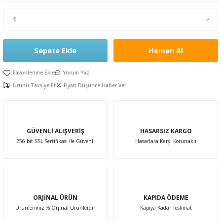
leri
rı
Aparatı
esuarları
 Mendilleri
Sepete Ekle
Hemen Al
Kürdanları
e Emzirme
ık Yağı
ünleri
Yorum Yaz
rı
Ürünü Tavsiye Et
Fiyatı Düşünce Haber Ver
ası
er Anne Bebek
obiyotik
 Bakım Ürünleri
GÜVENLİ ALIŞVERİŞ
HASARSIZ KARGO
ım Ürünleri
256 bit SSL Sertifikası ile Güvenli
Hasarlara Karşı Korunaklı
ız Bakım Setleri
eleri
kviyeleri
k Ürün ve Gereçleri
ORJİNAL ÜRÜN
KAPIDA ÖDEME
leri
Ürünlerimiz % Orjinal Ürünlerdir
Kapıya Kadar Teslimat