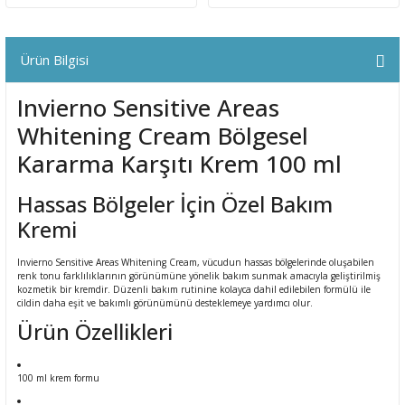
ral
ı
Ürün Bilgisi
Invierno Sensitive Areas
Whitening Cream Bölgesel
Kararma Karşıtı Krem 100 ml
Hassas Bölgeler İçin Özel Bakım
Kremi
Invierno Sensitive Areas Whitening Cream, vücudun hassas bölgelerinde oluşabilen
renk tonu farklılıklarının görünümüne yönelik bakım sunmak amacıyla geliştirilmiş
kozmetik bir kremdir. Düzenli bakım rutinine kolayca dahil edilebilen formülü ile
cildin daha eşit ve bakımlı görünümünü desteklemeye yardımcı olur.
Ürün Özellikleri
100 ml krem formu