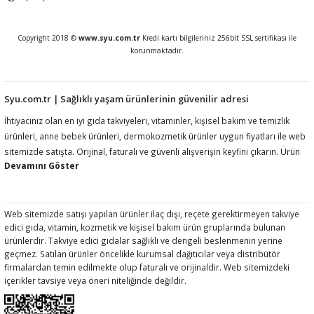
Copyright 2018 ©
www.syu.com.tr
Kredi kartı bilgileriniz 256bit SSL sertifikası ile
korunmaktadır.
Syu.com.tr | Sağlıklı yaşam ürünlerinin güvenilir adresi
İhtiyacınız olan en iyi gıda takviyeleri, vitaminler, kişisel bakım ve temizlik
ürünleri, anne bebek ürünleri, dermokozmetik ürünler uygun fiyatları ile web
sitemizde satışta. Orijinal, faturalı ve güvenli alışverişin keyfini çıkarın. Ürün
açıklamalarında ilgili mevzuat gereği kullanım amacı, fayda, etki vb ifadelere
yer vermemekteyiz. Ürünler hakkında detaylı bilgi almak için müşteri
hizmetlerimize ulaşmanız rica olunur.htiyacınız olan en iyi gıda takviyeleri,
vitaminler, kişisel bakım ve temizlik ürünleri, anne bebek ürünleri,
Web sitemizde satışı yapılan ürünler ilaç dışı, reçete gerektirmeyen takviye
edici gıda, vitamin, kozmetik ve kişisel bakım ürün gruplarında bulunan
dermokozmetik ürünler uygun fiyatları ile web sitemizde satışta. Orijinal,
ürünlerdir. Takviye edici gıdalar sağlıklı ve dengeli beslenmenin yerine
faturalı ve güvenli alışverişin keyfini çıkarın. Ürün açıklamalarında ilgili
geçmez. Satılan ürünler öncelikle kurumsal dağıtıcılar veya distribütör
mevzuat gereği kullanım amacı, fayda, etki vb ifadelere yer vermemekteyiz.
firmalardan temin edilmekte olup faturalı ve orijinaldir. Web sitemizdeki
Ürünler hakkında detaylı bilgi almak için müşteri hizmetlerimize ulaşmanız
içerikler tavsiye veya öneri niteliğinde değildir.
rica olunur.htiyacınız olan en iyi gıda takviyeleri, vitaminler, kişisel bakım ve
temizlik ürünleri, anne bebek ürünleri, dermokozmetik ürünler uygun fiyatları