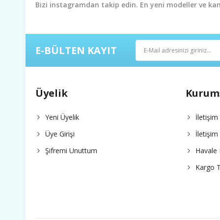
Ürün resmi kalitesiz, bozuk veya görüntülenemiyor.
Bizi instagramdan takip edin. En yeni modeller ve k
Ürün açıklamasında eksik bilgiler bulunuyor.
Ürün bilgilerinde hatalar bulunuyor.
Ürün fiyatı diğer sitelerden daha pahalı.
E-BÜLTEN KAYIT
Bu ürüne benzer farklı alternatifler olmalı.
Üyelik
Kurum
Yeni Üyelik
İletişim
Üye Girişi
İletişi
Şifremi Unuttum
Havale 
Kargo T