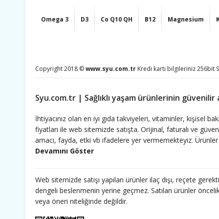
Omega 3
D3
Co Q10 QH
B12
Magnesium
Copyright 2018 ©
www.syu.com.tr
Kredi kartı bilgileriniz 256bit 
Syu.com.tr | Sağlıklı yaşam ürünlerinin güvenilir 
İhtiyacınız olan en iyi gıda takviyeleri, vitaminler, kişise
fiyatları ile web sitemizde satışta. Orijinal, faturalı ve güve
amacı, fayda, etki vb ifadelere yer vermemekteyiz. Ürünler 
olunur.htiyacınız olan en iyi gıda takviyeleri, vitaminler, 
fiyatları ile web sitemizde satışta. Orijinal, faturalı ve güve
amacı, fayda, etki vb ifadelere yer vermemekteyiz. Ürünler 
Web sitemizde satışı yapılan ürünler ilaç dışı, reçete gerekt
olunur.htiyacınız olan en iyi gıda takviyeleri, vitaminler, 
dengeli beslenmenin yerine geçmez. Satılan ürünler öncelikle
fiyatları ile web sitemizde satışta. Orijinal, faturalı ve güve
veya öneri niteliğinde değildir.
amacı, fayda, etki vb ifadelere yer vermemekteyiz. Ürünler 
olunur.htiyacınız olan en iyi gıda takviyeleri, vitaminler, 