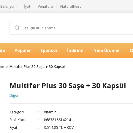
Selenyum
İyot
Venatura
NaturalNest
Öde
Popüler
Sponsor
İndirimli
Yeni Ürünler
S
min
Multifer Plus 30 Saşe + 30 Kapsül
Multifer Plus 30 Saşe + 30 Kapsül
Diğer
Kategori
Vitamin
Stok Kodu
8683816614214
Fiyat
3.514,85 TL + KDV