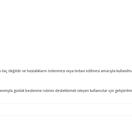
laç değildir ve hastalıkların önlenmesi veya tedavi edilmesi amacıyla kullanılm
lanımıyla günlük beslenme rutinini desteklemek isteyen kullanıcılar için geliştirilmi
er konularda yetersiz gördüğünüz noktaları öneri formunu kullanarak tarafım
Bu ürüne ilk yorumu siz yapın!