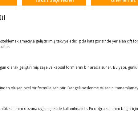
Taksit Seçenekleri
Önerileriniz
ül
steklemek amacıyla geliştirilmiş takviye edici gıda kategorisinde yer alan çift f
sunar.
ygun olarak geliştirilmiş saşe ve kapsül formlarını bir arada sunar. Bu yapı, günlük
lerinden oluşan özel bir formüle sahiptir. Dengeli beslenme düzenini tamamlamay
ünlük kullanım dozuna uygun şekilde kullanılmalıdır. En doğru kullanım bilgisi için