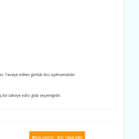
az. Tavsiye edilen günlük doz aşılmamalıdır.
ş bir takviye edici gıda seçeneğidir.
ıza iletebilirsiniz.
@syu.com.tr - Bizi Takip Edin