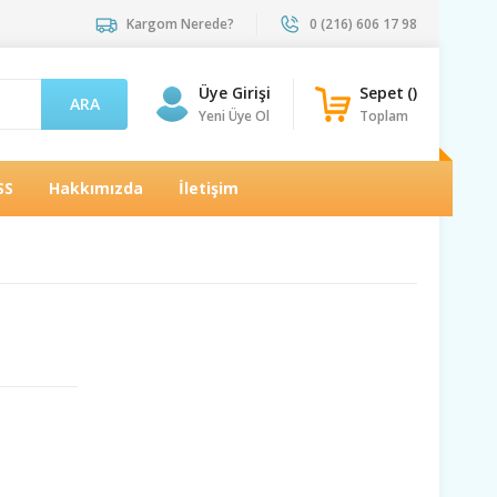
Kargom Nerede?
0 (216) 606 17 98
Üye Girişi
Sepet
(
)
ARA
Yeni Üye Ol
Toplam
SS
Hakkımızda
İletişim