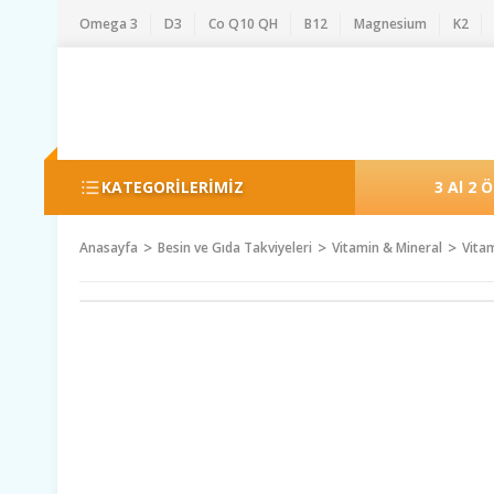
Omega 3
D3
Co Q10 QH
B12
Magnesium
K2
KATEGORİLERİMİZ
3 Al 2 
Anasayfa
Besin ve Gıda Takviyeleri
Vitamin & Mineral
Vita