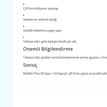
Çift form kullanım avantajı
Vitamin ve mineral içeriği
Günlük kullanıma uygun yapı
Takviye edici gıda kategorisinde yer alır
Önemli Bilgilendirme
Takviye edici gıdalar normal beslenmenin yerine geçmez. Ürün i
Sonuç
Multifer Plus 30 Saşe + 30 Kapsül, çift form yapısı ve pratik kul
Bu ürünün fiyat bilgisi, resim, ürün açıklamalarında ve diğ
Görüş ve önerileriniz için teşekkür ederiz.