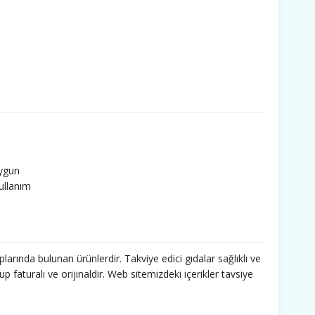
uygun
kullanım
a
ünler uygun
kullanım
a
larında bulunan ürünlerdir. Takviye edici gıdalar sağlıklı ve
ünler uygun
faturalı ve orijinaldir. Web sitemizdeki içerikler tavsiye
kullanım
a
ünler uygun