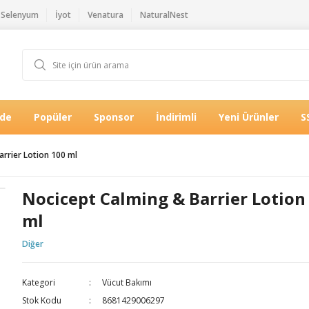
Selenyum
İyot
Venatura
NaturalNest
Öde
Popüler
Sponsor
İndirimli
Yeni Ürünler
S
arrier Lotion 100 ml
Nocicept Calming & Barrier Lotion
ml
Diğer
Kategori
Vücut Bakımı
Stok Kodu
8681429006297