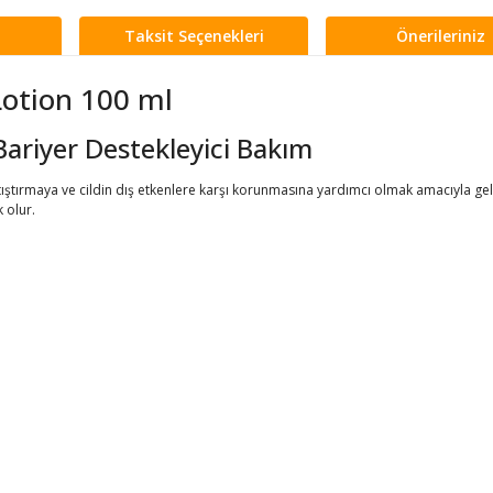
Taksit Seçenekleri
Önerileriniz
Lotion 100 ml
e Bariyer Destekleyici Bakım
yatıştırmaya ve cildin dış etkenlere karşı korunmasına yardımcı olmak amacıyla ge
 olur.