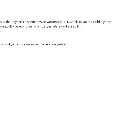
karşı daha dayanıklı hissedilmesine yardımcı olur. Düzenli kullanımda cildin yat
e günlük bakım rutininin bir parçası olarak kullanılabilir.
uyuldukça nazikçe masaj yapılarak cilde yedirilir.