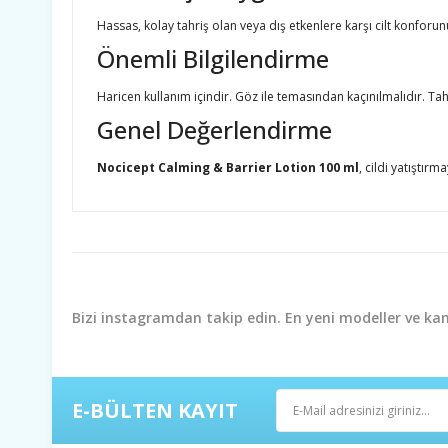
Hassas, kolay tahriş olan veya dış etkenlere karşı cilt konforun
Önemli Bilgilendirme
Haricen kullanım içindir. Göz ile temasından kaçınılmalıdır. T
Genel Değerlendirme
Nocicept Calming & Barrier Lotion 100 ml
, cildi yatıştır
Bu ürünün fiyat bilgisi, resim, ürün açıklamalarında ve diğ
Görüş ve önerileriniz için teşekkür ederiz.
Ürün resmi kalitesiz, bozuk veya görüntülenemiyor.
Bizi instagramdan takip edin. En yeni modeller ve k
Ürün açıklamasında eksik bilgiler bulunuyor.
Ürün bilgilerinde hatalar bulunuyor.
Ürün fiyatı diğer sitelerden daha pahalı.
E-BÜLTEN KAYIT
Bu ürüne benzer farklı alternatifler olmalı.