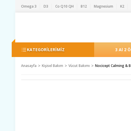
Omega 3
D3
Co Q10 QH
B12
Magnesium
K2
KATEGORİLERİMİZ
3 Al 2 
Anasayfa
Kişisel Bakım
Vücut Bakımı
Nocicept Calming & B