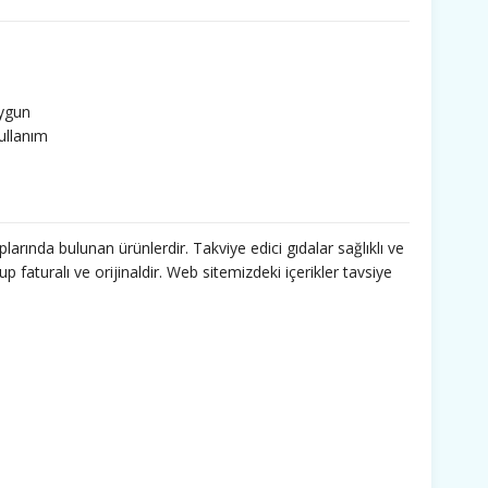
uygun
kullanım
a
ünler uygun
kullanım
a
larında bulunan ürünlerdir. Takviye edici gıdalar sağlıklı ve
ünler uygun
faturalı ve orijinaldir. Web sitemizdeki içerikler tavsiye
kullanım
a
ünler uygun
kullanım
a
ünler uygun
kullanım
 olunur.