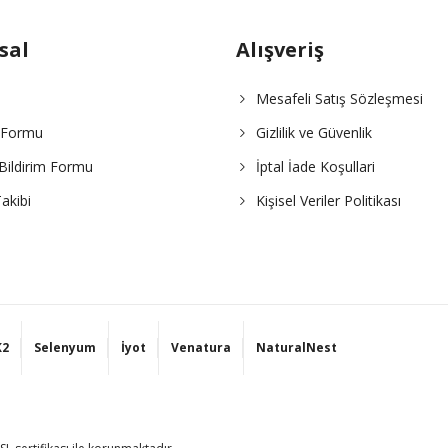
sal
Alışveriş
Mesafeli Satış Sözleşmesi
Gönder
m Formu
Gizlilik ve Güvenlik
Bildirim Formu
İptal İade Koşullari
akibi
Kişisel Veriler Politikası
K2
Selenyum
İyot
Venatura
NaturalNest