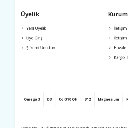
Üyelik
Kurum
Yeni Üyelik
İletişim
Üye Girişi
İletişi
Şifremi Unuttum
Havale 
Kargo T
Omega 3
D3
Co Q10 QH
B12
Magnesium