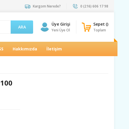
Kargom Nerede?
0 (216) 606 17 98
Üye Girişi
Sepet
(
)
ARA
Yeni Üye Ol
Toplam
SS
Hakkımızda
İletişim
 100