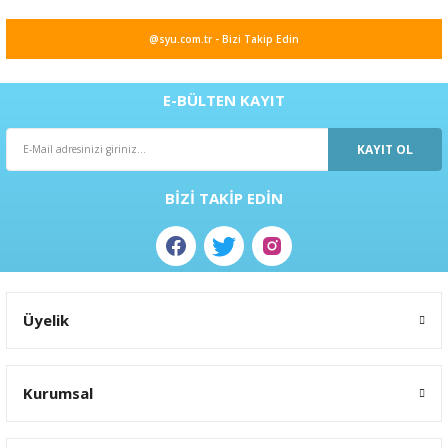
@syu.com.tr - Bizi Takip Edin
E-BÜLTEN KAYIT
KAYIT OL
BİZİ TAKİP EDİN
Üyelik
Kurumsal