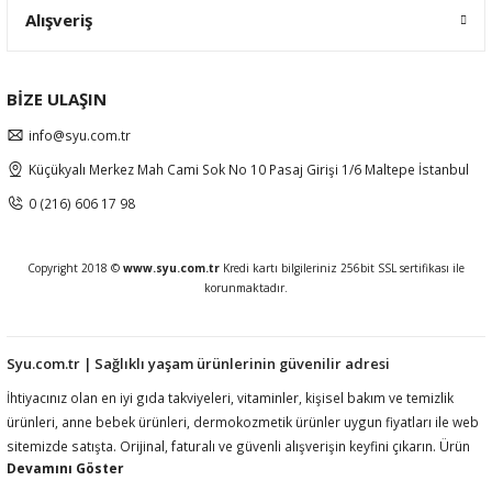
Alışveriş
BİZE ULAŞIN
info@syu.com.tr
Küçükyalı Merkez Mah Cami Sok No 10 Pasaj Girişi 1/6 Maltepe İstanbul
0 (216) 606 17 98
Copyright 2018 ©
www.syu.com.tr
Kredi kartı bilgileriniz 256bit SSL sertifikası ile
korunmaktadır.
Syu.com.tr | Sağlıklı yaşam ürünlerinin güvenilir adresi
İhtiyacınız olan en iyi gıda takviyeleri, vitaminler, kişisel bakım ve temizlik
ürünleri, anne bebek ürünleri, dermokozmetik ürünler uygun fiyatları ile web
sitemizde satışta. Orijinal, faturalı ve güvenli alışverişin keyfini çıkarın. Ürün
açıklamalarında ilgili mevzuat gereği kullanım amacı, fayda, etki vb ifadelere