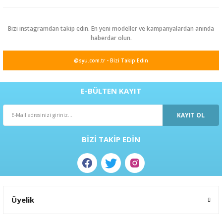
Bizi instagramdan takip edin. En yeni modeller ve kampanyalardan anında
haberdar olun.
@syu.com.tr - Bizi Takip Edin
E-BÜLTEN KAYIT
KAYIT OL
BİZİ TAKİP EDİN
Üyelik