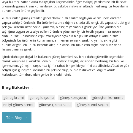
veya bu tarz zamanlarda makyajdan kaçınmalıdır. Eğer makyaj yapılacaksa bir iki saat
öncesinde güneş kremi kullanılarak bu şekilde makyajın altında herhangi bir topaklama
durumunun önüne geçilebilir.
Yüze sürülen güneş kremleri genel olarak hızlı emilim sağlayan ve cildi nemlendiren
yapıya sahip ürünlerdir. Bu ürünleri satın aldığınız sırada cilt rengi, cilt yapısı, cilt tipi gibi
pek çok kriterin üzerinde düşünerek, bir seçim yapmanız gerekiyor. Öte yandan cilt
sağlığına uygun ve tavsiye edilen ürünlere yönelmek iyi bir tercih yapmanıza neden
olabilir. Bazı ürünlerde alerjik reaksiyonlar çok sık bir şekilde ortaya çıkabilir. Yüz
bölgesinde bu ürünlerin kullanımından hemen sonra kızarıklık, yanık, akne gibi
durumlar görülebilir. Bu nedenle alerjiniz varsa, bu ürünlerin seçiminde biraz daha
hassas olmanız gerekir.
İçinde daha çok doğal öz bulunan güneş kremleri ise, biraz daha güvenilir seçenekler
olarak karşınıza çıkacaktır. Zira bu ürünler cilt sağlığı açısından herhangi bir tehlike
içermezken, güneşin karşısında içiniz rahat bir şekilde yerinizi alabilirsiniz.Vücut ve yüz
bölgesi için güneşten korunma bu şekilde olup, bunlara dikkat edildiği takdirde
korkulacak tüm durumları geride bırakabilirsiniz.
Blog Etiketleri :
güneş kremi
güneş losyonu
güneş koruyucu
güneşten korunma
en iyi güneş kremi
güneşe çıkma saati
güneş kremi seçimi
Tüm Bloglar