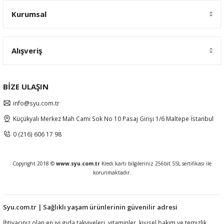
Kurumsal
Alışveriş
BİZE ULAŞIN
info@syu.com.tr
Küçükyalı Merkez Mah Cami Sok No 10 Pasaj Girişi 1/6 Maltepe İstanbul
0 (216) 606 17 98
Copyright 2018 ©
www.syu.com.tr
Kredi kartı bilgileriniz 256bit SSL sertifikası ile
korunmaktadır.
Syu.com.tr | Sağlıklı yaşam ürünlerinin güvenilir adresi
İhtiyacınız olan en iyi gıda takviyeleri, vitaminler, kişisel bakım ve temizlik