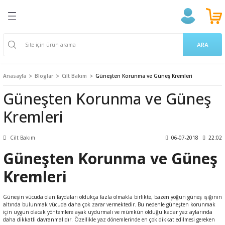
Geri Dön
Geri Dön
Geri Dön
Geri Dön
Geri Dön
Geri Dön
Geri Dön
ğlığı
ek
a Takviyeleri
aşere
 Ürünleri
k Ve Temizlik
m
ARA
ama Poşetleri
 Kovucu
oruyucu
endıller
on Ürünleri
Anasayfa
Bloglar
Cilt Bakım
Güneşten Korunma ve Güneş Kremleri
u ve Gargara
 Bardakları
ünler
 Losyon
ve Yetişkin Ürünleri
Güneşten Korunma ve Güneş
Kremleri
erici
cıları
n & Propolis
 Bakım
 Bakımı
 Gereçleri
i
 Dermokozmetik
Cilt Bakım
06-07-2018
22:02
Güneşten Korunma ve Güneş
Tarakları
Kremleri
ları
 ve Vücut Bakım
nak Bakımı
Güneşin vücuda olan faydaları oldukça fazla olmakla birlikte, bazen yoğun güneş ışığının
altında bulunmak vücuda daha çok zarar vermektedir. Bu nedenle güneşten korunmak
 Ürünler
akasları
ünleri
için uygun olacak yöntemlere ayak uydurmalı ve mümkün olduğu kadar yaz aylarında
daha dikkatli davranmalıdır. Özellikle yaz dönemlerinde en çok dikkat edilmesi gereken