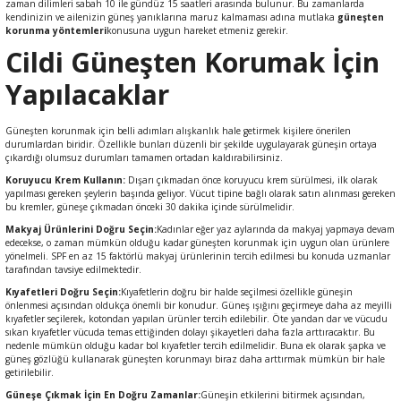
zaman dilimleri sabah 10 ile gündüz 15 saatleri arasında bulunur. Bu zamanlarda
kendinizin ve ailenizin güneş yanıklarına maruz kalmaması adına mutlaka
güneşten
leri
rı
korunma yöntemleri
konusuna uygun hareket etmeniz gerekir.
Cildi Güneşten Korumak İçin
Aparatı
esuarları
 Mendilleri
Yapılacaklar
Kürdanları
e Emzirme
ık Yağı
ünleri
Güneşten korunmak için belli adımları alışkanlık hale getirmek kişilere önerilen
durumlardan biridir. Özellikle bunları düzenli bir şekilde uygulayarak güneşin ortaya
rı
çıkardığı olumsuz durumları tamamen ortadan kaldırabilirsiniz.
Koruyucu Krem Kullanın:
Dışarı çıkmadan önce koruyucu krem sürülmesi, ilk olarak
yapılması gereken şeylerin başında geliyor. Vücut tipine bağlı olarak satın alınması gereken
ası
er Anne Bebek
obiyotik
 Bakım Ürünleri
bu kremler, güneşe çıkmadan önceki 30 dakika içinde sürülmelidir.
Makyaj Ürünlerini Doğru Seçin:
Kadınlar eğer yaz aylarında da makyaj yapmaya devam
ım Ürünleri
edecekse, o zaman mümkün olduğu kadar güneşten korunmak için uygun olan ürünlere
yönelmeli. SPF en az 15 faktörlü makyaj ürünlerinin tercih edilmesi bu konuda uzmanlar
tarafından tavsiye edilmektedir.
ız Bakım Setleri
eleri
Kıyafetleri Doğru Seçin:
Kıyafetlerin doğru bir halde seçilmesi özellikle güneşin
önlenmesi açısından oldukça önemli bir konudur. Güneş ışığını geçirmeye daha az meyilli
kıyafetler seçilerek, kotondan yapılan ürünler tercih edilebilir. Öte yandan dar ve vücudu
kviyeleri
k Ürün ve Gereçleri
sıkan kıyafetler vücuda temas ettiğinden dolayı şikayetleri daha fazla arttıracaktır. Bu
nedenle mümkün olduğu kadar bol kıyafetler tercih edilmelidir. Buna ek olarak şapka ve
güneş gözlüğü kullanarak
güneşten korunmayı
biraz daha arttırmak mümkün bir hale
leri
getirilebilir.
Güneşe Çıkmak İçin En Doğru Zamanlar:
Güneşin etkilerini bitirmek açısından,