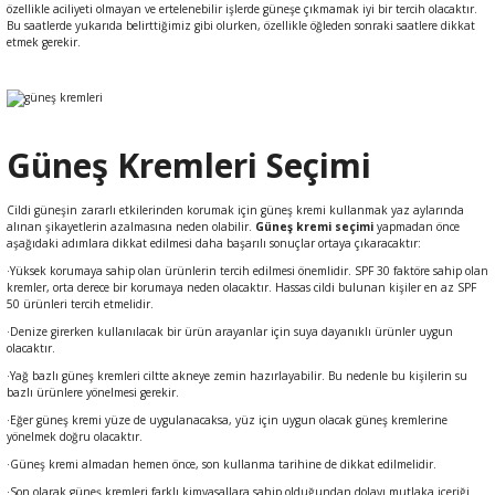
özellikle aciliyeti olmayan ve ertelenebilir işlerde güneşe çıkmamak iyi bir tercih olacaktır.
ral
ı
Bu saatlerde yukarıda belirttiğimiz gibi olurken, özellikle öğleden sonraki saatlere dikkat
etmek gerekir.
Güneş Kremleri Seçimi
Cildi güneşin zararlı etkilerinden korumak için güneş kremi kullanmak yaz aylarında
alınan şikayetlerin azalmasına neden olabilir.
Güneş kremi seçimi
yapmadan önce
aşağıdaki adımlara dikkat edilmesi daha başarılı sonuçlar ortaya çıkaracaktır:
·Yüksek korumaya sahip olan ürünlerin tercih edilmesi önemlidir. SPF 30 faktöre sahip olan
kremler, orta derece bir korumaya neden olacaktır. Hassas cildi bulunan kişiler en az SPF
50 ürünleri tercih etmelidir.
·Denize girerken kullanılacak bir ürün arayanlar için suya dayanıklı ürünler uygun
olacaktır.
·Yağ bazlı güneş kremleri ciltte akneye zemin hazırlayabilir. Bu nedenle bu kişilerin su
bazlı ürünlere yönelmesi gerekir.
·Eğer güneş kremi yüze de uygulanacaksa, yüz için uygun olacak güneş kremlerine
yönelmek doğru olacaktır.
·Güneş kremi almadan hemen önce, son kullanma tarihine de dikkat edilmelidir.
·Son olarak güneş kremleri farklı kimyasallara sahip olduğundan dolayı mutlaka içeriği