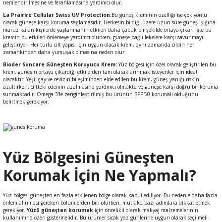
nemlendirilmesine ve ferahlamasına yardımcı olur.
La Prairire Cellular Swiss UV Protection:
Bu güneş kreminin özelliği ise çok yönlü
olarak güneşe karşı koruma sağlamasıdır. Herkesin bildiği üzere uzun süre güneş ışığına
maruz kalan kişilerde yaşlanmanın etkileri daha çabuk bir şekilde ortaya çıkar. İşte bu
kremin bu etkileri önlemeye yardımcı olurken, güneşe bağlı lekelere karşı savunmayı
geliştiriyor. Her türlü cilt yapısı için uygun olacak krem, aynı zamanda cildin her
zamankinden daha yumuşak olmasına neden olur.
Bioder Suncare Güneşten Koruyucu Krem:
Yüz bölgesi için özel olarak geliştirilen bu
krem, güneşin ortaya çıkardığı etkilerden tam olarak arınmak isteyenler için ideal
olacaktır. Yeşil çay ve cevizin bileşiminden elde edilen bu krem, güneş yanığı riskini
azaltırken, ciltteki ödemin azalmasına yardımcı olmakta ve güneşe karşı doğru bir koruma
sunmaktadır. Omega-3’le zenginleştirilmiş bu ürünün SPF 50 korumalı olduğunu
belirtmek gerekiyor.
Yüz Bölgesini Güneşten
Korumak İçin Ne Yapmalı?
Yüz bölgesi güneşten en fazla etkilenen bölge olarak kabul ediliyor. Bu nedenle daha fazla
önlem alınması
gereken bölümlerden biri olurken, mutlaka bazı adımlara dikkat etmek
gerekiyor.
Yüzü güneşten korumak
için öncelikli olarak makyaj malzemelerinin
kullanımına özen göstermelidir. Bu ürünler sıcak yaz günlerine uygun olarak seçilmeli