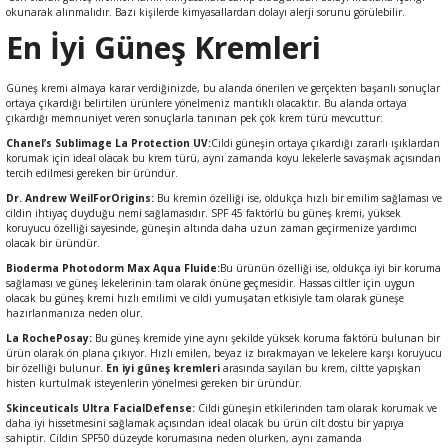
okunarak alınmalıdır. Bazı kişilerde kimyasallardan dolayı alerji sorunu görülebilir.
En İyi Güneş Kremleri
Güneş kremi almaya karar verdiğinizde, bu alanda önerilen ve gerçekten başarılı sonuçlar
ortaya çıkardığı belirtilen ürünlere yönelmeniz mantıklı olacaktır. Bu alanda ortaya
çıkardığı memnuniyet veren sonuçlarla tanınan pek çok krem türü mevcuttur:
Chanel’s Sublimage La Protection UV:
Cildi güneşin ortaya çıkardığı zararlı ışıklardan
korumak için ideal olacak bu krem türü, aynı zamanda koyu lekelerle savaşmak açısından
tercih edilmesi gereken bir üründür.
Dr. Andrew WeilForOrigins:
Bu kremin özelliği ise, oldukça hızlı bir emilim sağlaması ve
cildin ihtiyaç duyduğu nemi sağlamasıdır. SPF 45 faktörlü bu güneş kremi, yüksek
koruyucu özelliği sayesinde, güneşin altında daha uzun zaman geçirmenize yardımcı
olacak bir üründür.
Bioderma Photodorm Max Aqua Fluide:
Bu ürünün özelliği ise, oldukça iyi bir koruma
sağlaması ve güneş lekelerinin tam olarak önüne geçmesidir. Hassas ciltler için uygun
olacak bu güneş kremi hızlı emilimi ve cildi yumuşatan etkisiyle tam olarak güneşe
hazırlanmanıza neden olur.
La RochePosay:
Bu güneş kremide yine aynı şekilde yüksek koruma faktörü bulunan bir
ürün olarak ön plana çıkıyor. Hızlı emilen, beyaz iz bırakmayan ve lekelere karşı koruyucu
bir özelliği bulunur.
En iyi güneş kremleri
arasında sayılan bu krem, ciltte yapışkan
histen kurtulmak isteyenlerin yönelmesi gereken bir üründür.
Skinceuticals Ultra FacialDefense:
Cildi güneşin etkilerinden tam olarak korumak ve
daha iyi hissetmesini sağlamak açısından ideal olacak bu ürün cilt dostu bir yapıya
sahiptir. Cildin SPF50 düzeyde korumasına neden olurken, aynı zamanda