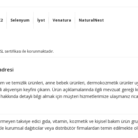
K2
Selenyum
İyot
Venatura
NaturalNest
SSL sertifikası ile korunmaktadır.
adresi
l bakım ve temizlik ürünleri, anne bebek ürünleri, dermokozmetik ürünler 
nli alışverişin keyfini çıkarın. Ürün açıklamalarında ilgili mevzuat gereği 
hakkında detaylı bilgi almak için müşteri hizmetlerimize ulaşmanız ric
kişisel bakım ve temizlik ürünleri, anne bebek ürünleri, dermokozmetik ür
nli alışverişin keyfini çıkarın. Ürün açıklamalarında ilgili mevzuat gereği 
hakkında detaylı bilgi almak için müşteri hizmetlerimize ulaşmanız ric
irmeyen takviye edici gıda, vitamin, kozmetik ve kişisel bakım ürün grup
kişisel bakım ve temizlik ürünleri, anne bebek ürünleri, dermokozmetik ür
 kurumsal dağıtıcılar veya distribütör firmalardan temin edilmekte olup 
nli alışverişin keyfini çıkarın. Ürün açıklamalarında ilgili mevzuat gereği 
hakkında detaylı bilgi almak için müşteri hizmetlerimize ulaşmanız ric