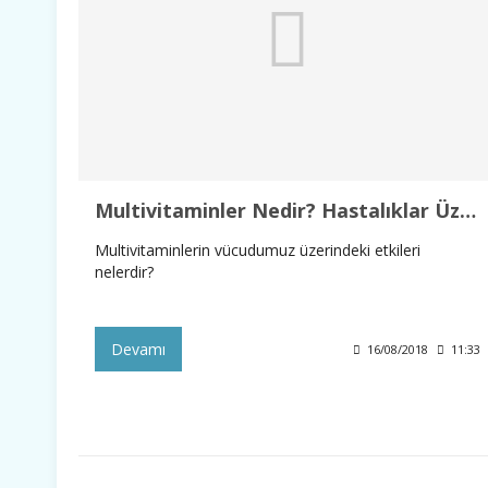
Multivitaminler Nedir? Hastalıklar Üzerindeki Etkileri Nelerdir?
Multivitaminlerin vücudumuz üzerindeki etkileri
nelerdir?
Devamı
16/08/2018
11:33