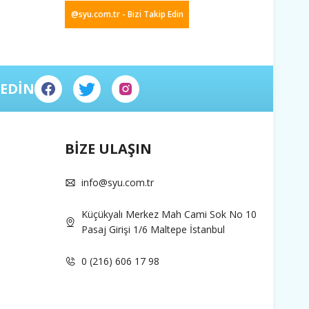
@syu.com.tr - Bizi Takip Edin
 EDİN
BİZE ULAŞIN
info@syu.com.tr
Küçükyalı Merkez Mah Cami Sok No 10
Pasaj Girişi 1/6 Maltepe İstanbul
0 (216) 606 17 98