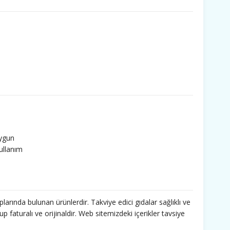
uygun
kullanım
a
ünler uygun
kullanım
a
larında bulunan ürünlerdir. Takviye edici gıdalar sağlıklı ve
ünler uygun
faturalı ve orijinaldir. Web sitemizdeki içerikler tavsiye
kullanım
a