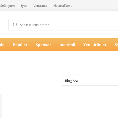
Selenyum
İyot
Venatura
NaturalNest
Öde
Popüler
Sponsor
İndirimli
Yeni Ürünler
S