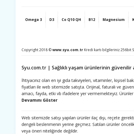
Omega 3
D3
Co Q10 QH
B12
Magnesium
Copyright 2018 ©
www.syu.com.tr
Kredi kartı bilgileriniz 256bit 
Syu.com.tr | Sağlıklı yaşam ürünlerinin güvenilir 
İhtiyacınız olan en iyi gıda takviyeleri, vitaminler, kişise
fiyatları ile web sitemizde satışta. Orijinal, faturalı ve güve
amacı, fayda, etki vb ifadelere yer vermemekteyiz. Ürünler 
olunur.htiyacınız olan en iyi gıda takviyeleri, vitaminler, 
fiyatları ile web sitemizde satışta. Orijinal, faturalı ve güve
amacı, fayda, etki vb ifadelere yer vermemekteyiz. Ürünler 
Web sitemizde satışı yapılan ürünler ilaç dışı, reçete gerekt
olunur.htiyacınız olan en iyi gıda takviyeleri, vitaminler, 
dengeli beslenmenin yerine geçmez. Satılan ürünler öncelikle
fiyatları ile web sitemizde satışta. Orijinal, faturalı ve güve
veya öneri niteliğinde değildir.
amacı, fayda, etki vb ifadelere yer vermemekteyiz. Ürünler 