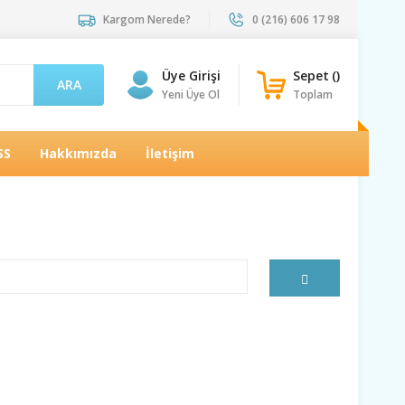
Kargom Nerede?
0 (216) 606 17 98
Üye Girişi
Sepet
(
)
ARA
Yeni Üye Ol
Toplam
SS
Hakkımızda
İletişim