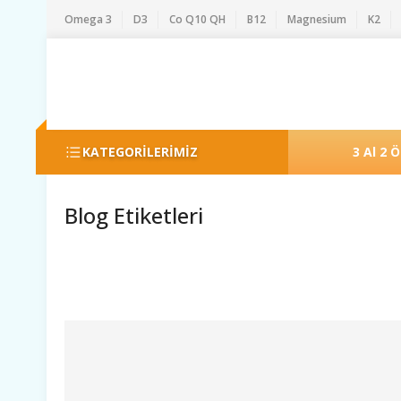
Omega 3
D3
Co Q10 QH
B12
Magnesium
K2
KATEGORİLERİMİZ
3 Al 2 
Blog Etiketleri