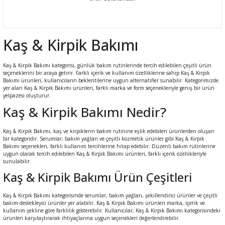
leri
rı
Aparatı
esuarları
 Mendilleri
Kaş & Kirpik Bakımı
Kürdanları
e Emzirme
ık Yağı
ünleri
Kaş & Kirpik Bakımı kategorisi, günlük bakım rutinlerinde tercih edilebilen çeşitli ürün
seçeneklerini bir araya getirir. Farklı içerik ve kullanım özelliklerine sahip Kaş & Kirpik
Bakımı ürünleri, kullanıcıların beklentilerine uygun alternatifler sunabilir. Kategorimizde
rı
yer alan Kaş & Kirpik Bakımı ürünleri, farklı marka ve form seçenekleriyle geniş bir ürün
yelpazesi oluşturur.
Kaş & Kirpik Bakımı Nedir?
ası
er Anne Bebek
obiyotik
 Bakım Ürünleri
Kaş & Kirpik Bakımı, kaş ve kirpiklerin bakım rutinine eşlik edebilen ürünlerden oluşan
ım Ürünleri
bir kategoridir. Serumlar, bakım yağları ve çeşitli kozmetik ürünler gibi Kaş & Kirpik
Bakımı seçenekleri, farklı kullanım tercihlerine hitap edebilir. Düzenli bakım rutinlerine
uygun olarak tercih edilebilen Kaş & Kirpik Bakımı ürünleri, farklı içerik özellikleriyle
ız Bakım Setleri
eleri
sunulabilir.
Kaş & Kirpik Bakımı Ürün Çeşitleri
kviyeleri
k Ürün ve Gereçleri
Kaş & Kirpik Bakımı kategorisinde serumlar, bakım yağları, şekillendirici ürünler ve çeşitli
bakım destekleyici ürünler yer alabilir. Kaş & Kirpik Bakımı ürünleri marka, içerik ve
leri
kullanım şekline göre farklılık gösterebilir. Kullanıcılar, Kaş & Kirpik Bakımı kategorisindeki
ürünleri karşılaştırarak ihtiyaçlarına uygun seçenekleri değerlendirebilir.