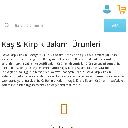
Geri Dön
Geri Dön
Geri Dön
Geri Dön
Geri Dön
Geri Dön
Geri Dön
ğlığı
ek
a Takviyeleri
aşere
 Ürünleri
k Ve Temizlik
m
ARA
ama Poşetleri
 Kovucu
oruyucu
endıller
on Ürünleri
Kaş & Kirpik Bakımı Ürünleri
u ve Gargara
 Bardakları
ünler
 Losyon
ve Yetişkin Ürünleri
Kaş & Kirpik Bakımı kategorisi, günlük bakım rutinlerine eşlik edebilecek farklı ürün
seçeneklerini bir araya getirir. Kategorimizde yer alan Kaş & Kirpik Bakımı ürünleri;
serumlar, bakım yağları ve çeşitli bakım ürünleriyle geniş bir ürün yelpazesi sunabilir.
erici
cıları
n & Propolis
 Bakım
 Bakımı
Farklı marka ve içerik seçeneklerine sahip Kaş & Kirpik Bakımı ürünleri arasından
ihtiyaçlarınıza uygun alternatifleri kolayca inceleyebilirsiniz. Kaş & Kirpik Bakımı
kategorisi, kullanıcıların farklı ürünleri karşılaştırmasına ve beklentilerine uygun seçimler
 Gereçleri
i
 Dermokozmetik
yapmasına yardımcı olabilir. Kaliteli markaların Kaş & Kirpik Bakımı ürünlerini keşfederek
bakım rutininize uygun seçenekleri değerlendirebilirsiniz.
Tarakları
ları
 ve Vücut Bakım
nak Bakımı
 Ürünler
akasları
ünleri
Ürün Bulunamadı.