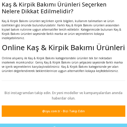
Kaş & Kirpik Bakımı Ürünleri Seçerken
ral
ı
Nelere Dikkat Edilmelidir?
Kaş & Kirpik Bakımı ürünleri seçilirken içerik bilgileri, kullanım talimatları ve ürün
özellikleri göz önünde bulundurulabilir. Farklı Kaş & Kirpik Bakımı ürünleri arasından
kişisel bakım rutinine uygun alternatifler tercih edilebilir. Kategorimizde bulunan Kaş &
Kirpik Bakımı ürünleri sayesinde farklı marka ve ürün seçeneklerini kolayca
inceleyebilirsiniz.
Online Kaş & Kirpik Bakımı Ürünleri
Online alışveriş ile Kaş & Kirpik Bakımı kategorisindeki ürünleri tek bir noktadan
incelemek mümkündür. Geniş Kaş & Kirpik Bakımı ürün yelpazesi sayesinde farklı marka
ve içerik seçeneklerini karşılaştırabilirsiniz. Kaş & Kirpik Bakımı kategorisinde yer alan
ürünleri değerlendirerek beklentilerinize uygun alternatifleri kolayca keşfedebilirsiniz.
Bizi instagramdan takip edin. En yeni modeller ve kampanyalardan anında
haberdar olun.
@syu.com.tr - Bizi Takip Edin