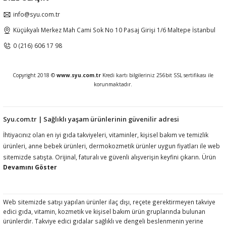
info@syu.com.tr
Küçükyalı Merkez Mah Cami Sok No 10 Pasaj Girişi 1/6 Maltepe İstanbul
0 (216) 606 17 98
Copyright 2018 ©
www.syu.com.tr
Kredi kartı bilgileriniz 256bit SSL sertifikası ile
korunmaktadır.
Syu.com.tr | Sağlıklı yaşam ürünlerinin güvenilir adresi
İhtiyacınız olan en iyi gıda takviyeleri, vitaminler, kişisel bakım ve temizlik
ürünleri, anne bebek ürünleri, dermokozmetik ürünler uygun fiyatları ile web
sitemizde satışta. Orijinal, faturalı ve güvenli alışverişin keyfini çıkarın. Ürün
açıklamalarında ilgili mevzuat gereği kullanım amacı, fayda, etki vb ifadelere
yer vermemekteyiz. Ürünler hakkında detaylı bilgi almak için müşteri
hizmetlerimize ulaşmanız rica olunur.htiyacınız olan en iyi gıda takviyeleri,
vitaminler, kişisel bakım ve temizlik ürünleri, anne bebek ürünleri,
Web sitemizde satışı yapılan ürünler ilaç dışı, reçete gerektirmeyen takviye
edici gıda, vitamin, kozmetik ve kişisel bakım ürün gruplarında bulunan
dermokozmetik ürünler uygun fiyatları ile web sitemizde satışta. Orijinal,
ürünlerdir. Takviye edici gıdalar sağlıklı ve dengeli beslenmenin yerine
faturalı ve güvenli alışverişin keyfini çıkarın. Ürün açıklamalarında ilgili