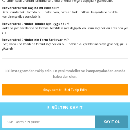
Kullanım şekli ürünün formuna ve üretici önerilerine göre değişiklik gösterebilir.
Resveratrol tek başına mı kullanılır?
Bazı ürünler tekli formda bulunabilirken, bazıları farklı bitkisel bileşenlerle birlikte
kombine şekilde sunulabilir.
Resveratrol ürünleri kimler için uygundur?
Farklı yaşam tarzlarına ve bireysel tercihlere göre değişebilen ürün seçenekleri arasında yer
alır.
Resveratrol ürünlerinin form farkı var mı?
Evet, kapsül ve kombine formül seçenekleri bulunabilir ve içerikler markaya göre değişiklik
gösterebilir.
Bizi instagramdan takip edin. En yeni modeller ve kampanyalardan anında
haberdar olun.
@syu.com.tr - Bizi Takip Edin
E-BÜLTEN KAYIT
KAYIT OL