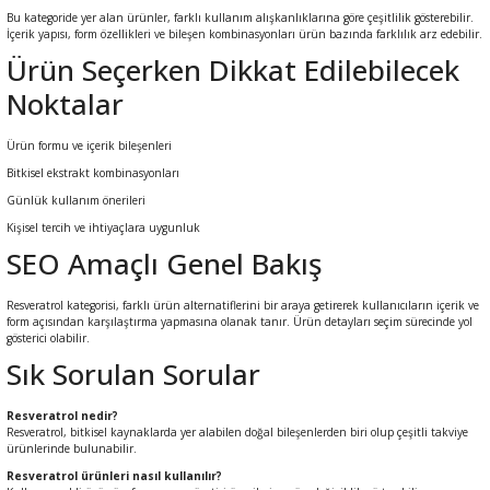
ral
ı
Bu kategoride yer alan ürünler, farklı kullanım alışkanlıklarına göre çeşitlilik gösterebilir.
İçerik yapısı, form özellikleri ve bileşen kombinasyonları ürün bazında farklılık arz edebilir.
Ürün Seçerken Dikkat Edilebilecek
Noktalar
Ürün formu ve içerik bileşenleri
Bitkisel ekstrakt kombinasyonları
Günlük kullanım önerileri
Kişisel tercih ve ihtiyaçlara uygunluk
SEO Amaçlı Genel Bakış
Resveratrol kategorisi, farklı ürün alternatiflerini bir araya getirerek kullanıcıların içerik ve
form açısından karşılaştırma yapmasına olanak tanır. Ürün detayları seçim sürecinde yol
gösterici olabilir.
Sık Sorulan Sorular
Resveratrol nedir?
Resveratrol, bitkisel kaynaklarda yer alabilen doğal bileşenlerden biri olup çeşitli takviye
ürünlerinde bulunabilir.
Resveratrol ürünleri nasıl kullanılır?