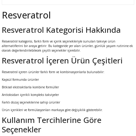
leri
rı
Resveratrol
Aparatı
esuarları
 Mendilleri
Resveratrol Kategorisi Hakkında
Kürdanları
e Emzirme
ık Yağı
ünleri
Resveratrol kategorisi, farklı form ve içerik seçenekleriyle sunulan takviye ürün
alternatiflerini bir araya getirir. Bu kategoride yer alan ürünler, günlük yaşam rutinine ek
olarak değerlendirilebilecek çeşitli seçenekler içerebilir.
rı
Resveratrol İçeren Ürün Çeşitleri
ası
er Anne Bebek
obiyotik
 Bakım Ürünleri
Resveratrol içeren ürünler farklı form ve kombinasyonlarla bulunabilir:
Kapsül formunda ürünler
ım Ürünleri
Bitkisel ekstraktlarla kombine formüller
Antioksidan içerikli kompleks takviyeler
ız Bakım Setleri
eleri
Farklı dozaj seçeneklerine sahip ürünler
Ürün içerikleri ve formülasyonları markaya göre değişiklik gösterebilir.
kviyeleri
k Ürün ve Gereçleri
Kullanım Tercihlerine Göre
leri
Seçenekler