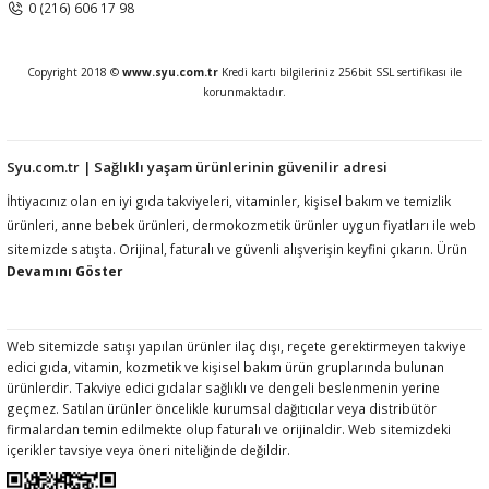
0 (216) 606 17 98
Copyright 2018 ©
www.syu.com.tr
Kredi kartı bilgileriniz 256bit SSL sertifikası ile
korunmaktadır.
Syu.com.tr | Sağlıklı yaşam ürünlerinin güvenilir adresi
İhtiyacınız olan en iyi gıda takviyeleri, vitaminler, kişisel bakım ve temizlik
ürünleri, anne bebek ürünleri, dermokozmetik ürünler uygun fiyatları ile web
sitemizde satışta. Orijinal, faturalı ve güvenli alışverişin keyfini çıkarın. Ürün
açıklamalarında ilgili mevzuat gereği kullanım amacı, fayda, etki vb ifadelere
yer vermemekteyiz. Ürünler hakkında detaylı bilgi almak için müşteri
hizmetlerimize ulaşmanız rica olunur.htiyacınız olan en iyi gıda takviyeleri,
vitaminler, kişisel bakım ve temizlik ürünleri, anne bebek ürünleri,
Web sitemizde satışı yapılan ürünler ilaç dışı, reçete gerektirmeyen takviye
edici gıda, vitamin, kozmetik ve kişisel bakım ürün gruplarında bulunan
dermokozmetik ürünler uygun fiyatları ile web sitemizde satışta. Orijinal,
ürünlerdir. Takviye edici gıdalar sağlıklı ve dengeli beslenmenin yerine
faturalı ve güvenli alışverişin keyfini çıkarın. Ürün açıklamalarında ilgili
geçmez. Satılan ürünler öncelikle kurumsal dağıtıcılar veya distribütör
mevzuat gereği kullanım amacı, fayda, etki vb ifadelere yer vermemekteyiz.
firmalardan temin edilmekte olup faturalı ve orijinaldir. Web sitemizdeki
Ürünler hakkında detaylı bilgi almak için müşteri hizmetlerimize ulaşmanız
içerikler tavsiye veya öneri niteliğinde değildir.
rica olunur.htiyacınız olan en iyi gıda takviyeleri, vitaminler, kişisel bakım ve