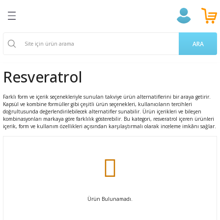
Geri Dön
Geri Dön
Geri Dön
Geri Dön
Geri Dön
Geri Dön
Geri Dön
ğlığı
ek
a Takviyeleri
aşere
 Ürünleri
k Ve Temizlik
m
ARA
ama Poşetleri
 Kovucu
oruyucu
endıller
on Ürünleri
Resveratrol
u ve Gargara
 Bardakları
ünler
 Losyon
ve Yetişkin Ürünleri
Farklı form ve içerik seçenekleriyle sunulan takviye ürün alternatiflerini bir araya getirir.
Kapsül ve kombine formüller gibi çeşitli ürün seçenekleri, kullanıcıların tercihleri
erici
cıları
n & Propolis
 Bakım
 Bakımı
doğrultusunda değerlendirilebilecek alternatifler sunabilir. Ürün içerikleri ve bileşen
kombinasyonları markaya göre farklılık gösterebilir. Bu kategori, resveratrol içeren ürünleri
içerik, form ve kullanım özellikleri açısından karşılaştırmalı olarak inceleme imkânı sağlar.
 Gereçleri
i
 Dermokozmetik
Tarakları
ları
 ve Vücut Bakım
nak Bakımı
Ürün Bulunamadı.
 Ürünler
akasları
ünleri