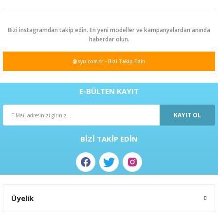
Bizi instagramdan takip edin. En yeni modeller ve kampanyalardan anında
haberdar olun.
@syu.com.tr - Bizi Takip Edin
E-BÜLTEN KAYIT
KAYIT OL
BİZİ TAKİP EDİN
Üyelik