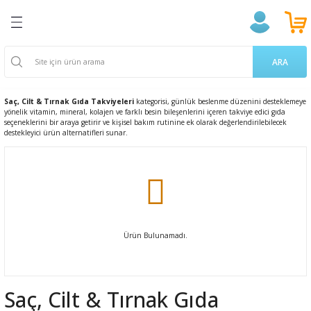
Geri Dön
Geri Dön
Geri Dön
Geri Dön
Geri Dön
Geri Dön
Geri Dön
ğlığı
ek
a Takviyeleri
aşere
 Ürünleri
k Ve Temizlik
m
ARA
ama Poşetleri
 Kovucu
oruyucu
endıller
on Ürünleri
Saç, Cilt & Tırnak Gıda Takviyeleri
kategorisi, günlük beslenme düzenini desteklemeye
yönelik vitamin, mineral, kolajen ve farklı besin bileşenlerini içeren takviye edici gıda
u ve Gargara
 Bardakları
ünler
 Losyon
ve Yetişkin Ürünleri
seçeneklerini bir araya getirir ve kişisel bakım rutinine ek olarak değerlendirilebilecek
destekleyici ürün alternatifleri sunar.
erici
cıları
n & Propolis
 Bakım
 Bakımı
 Gereçleri
i
 Dermokozmetik
Tarakları
Ürün Bulunamadı.
ları
 ve Vücut Bakım
nak Bakımı
Saç, Cilt & Tırnak Gıda
 Ürünler
akasları
ünleri