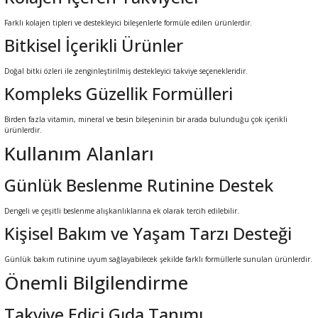
ral
ı
Farklı kolajen tipleri ve destekleyici bileşenlerle formüle edilen ürünlerdir.
Bitkisel İçerikli Ürünler
Doğal bitki özleri ile zenginleştirilmiş destekleyici takviye seçenekleridir.
Kompleks Güzellik Formülleri
Birden fazla vitamin, mineral ve besin bileşeninin bir arada bulunduğu çok içerikli
ürünlerdir.
Kullanım Alanları
Günlük Beslenme Rutinine Destek
Dengeli ve çeşitli beslenme alışkanlıklarına ek olarak tercih edilebilir.
Kişisel Bakım ve Yaşam Tarzı Desteği
Günlük bakım rutinine uyum sağlayabilecek şekilde farklı formüllerle sunulan ürünlerdir.
Önemli Bilgilendirme
Takviye Edici Gıda Tanımı