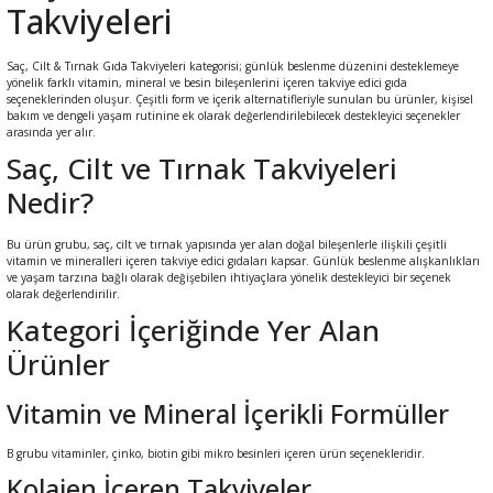
Takviyeleri
leri
rı
Saç, Cilt & Tırnak Gıda Takviyeleri kategorisi; günlük beslenme düzenini desteklemeye
Aparatı
esuarları
 Mendilleri
yönelik farklı vitamin, mineral ve besin bileşenlerini içeren takviye edici gıda
seçeneklerinden oluşur. Çeşitli form ve içerik alternatifleriyle sunulan bu ürünler, kişisel
bakım ve dengeli yaşam rutinine ek olarak değerlendirilebilecek destekleyici seçenekler
Kürdanları
e Emzirme
ık Yağı
ünleri
arasında yer alır.
Saç, Cilt ve Tırnak Takviyeleri
rı
Nedir?
ası
er Anne Bebek
obiyotik
 Bakım Ürünleri
Bu ürün grubu, saç, cilt ve tırnak yapısında yer alan doğal bileşenlerle ilişkili çeşitli
vitamin ve mineralleri içeren takviye edici gıdaları kapsar. Günlük beslenme alışkanlıkları
ve yaşam tarzına bağlı olarak değişebilen ihtiyaçlara yönelik destekleyici bir seçenek
ım Ürünleri
olarak değerlendirilir.
Kategori İçeriğinde Yer Alan
ız Bakım Setleri
eleri
Ürünler
kviyeleri
k Ürün ve Gereçleri
Vitamin ve Mineral İçerikli Formüller
B grubu vitaminler, çinko, biotin gibi mikro besinleri içeren ürün seçenekleridir.
leri
Kolajen İçeren Takviyeler