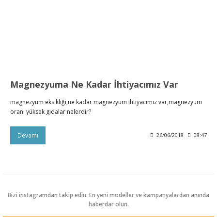
Magnezyuma Ne Kadar İhtiyacımız Var
magnezyum eksikliği,ne kadar magnezyum ihtiyacımız var,magnezyum
oranı yüksek gıdalar nelerdir?
Devamı
26/06/2018
08:47
Bizi instagramdan takip edin. En yeni modeller ve kampanyalardan anında
haberdar olun.