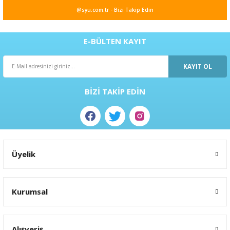
@syu.com.tr - Bizi Takip Edin
E-BÜLTEN KAYIT
KAYIT OL
BİZİ TAKİP EDİN
Üyelik
Kurumsal
Alışveriş