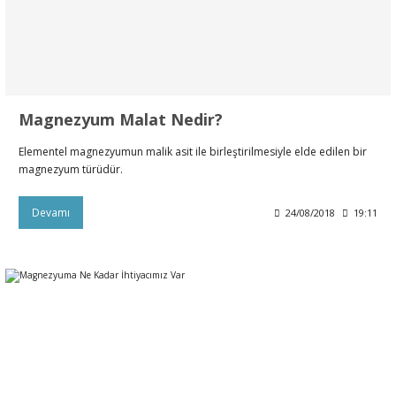
ral
ı
Magnezyum Malat Nedir?
Elementel magnezyumun malik asit ile birleştirilmesiyle elde edilen bir
magnezyum türüdür.
Devamı
24/08/2018
19:11