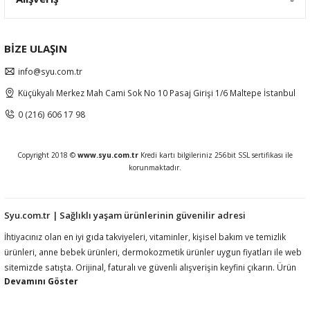
BİZE ULAŞIN
info@syu.com.tr
Küçükyalı Merkez Mah Cami Sok No 10 Pasaj Girişi 1/6 Maltepe İstanbul
0 (216) 606 17 98
Copyright 2018 ©
www.syu.com.tr
Kredi kartı bilgileriniz 256bit SSL sertifikası ile
korunmaktadır.
Syu.com.tr | Sağlıklı yaşam ürünlerinin güvenilir adresi
İhtiyacınız olan en iyi gıda takviyeleri, vitaminler, kişisel bakım ve temizlik
ürünleri, anne bebek ürünleri, dermokozmetik ürünler uygun fiyatları ile web
sitemizde satışta. Orijinal, faturalı ve güvenli alışverişin keyfini çıkarın. Ürün
açıklamalarında ilgili mevzuat gereği kullanım amacı, fayda, etki vb ifadelere
yer vermemekteyiz. Ürünler hakkında detaylı bilgi almak için müşteri